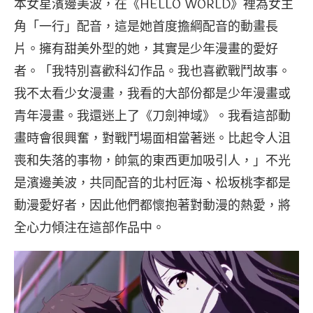
本女星濱邊美波，在《HELLO WORLD》裡為女主
角「一行」配音，這是她首度擔綱配音的動畫長
片。擁有甜美外型的她，其實是少年漫畫的愛好
者。「我特別喜歡科幻作品。我也喜歡戰鬥故事。
我不太看少女漫畫，我看的大部份都是少年漫畫或
青年漫畫。我還迷上了《刀劍神域》。我看這部動
畫時會很興奮，對戰鬥場面相當著迷。比起令人沮
喪和失落的事物，帥氣的東西更加吸引人，」不光
是濱邊美波，共同配音的北村匠海、松坂桃李都是
動漫愛好者，因此他們都懷抱著對動漫的熱愛，將
全心力傾注在這部作品中。