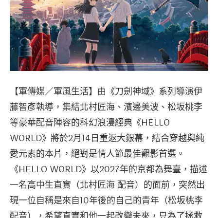
【軍傳媒／軍風生活】由《刀劍神域》系列導演伊
藤智彥執導，集結北村匠海、濱邊美波、松坂桃李
等豪華配音陣容的科幻浪漫經典《HELLO
WORLD》將於2月14日重返大銀幕，結合穿越與純
愛元素的本片，絕對是情人節最佳觀影首選。
《HELLO WORLD》以2027年的京都為舞臺，描述
一名高中生直實（北村匠海 配音）的面前，突然出
現一位自稱是來自10年後的自己的青年（松坂桃李
配音），希望直實和他一起改變未來，只為了拯救