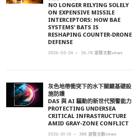
NO LONGER RELYING SOLELY
ON EXPENSIVE MISSILE
INTERCEPTORS: HOW BAE
SYSTEMS’ BATS IS
RESHAPING COUNTER-DRONE
DEFENSE
2026-03-24
26.7K 瀏覽次數views
灰色地帶衝突下的水下關鍵基礎設
施防護
DAS 與 AI 驅動的新世代預警能力
PROTECTING UNDERSEA
CRITICAL INFRASTRUCTURE
AMID GRAY-ZONE CONFLICT
2026-01-13
38K 瀏覽次數views