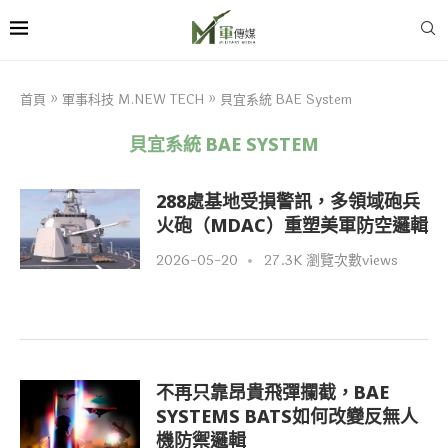
首頁
»
軍事科技 M.NEW TECH
»
貝宜系統 BAE System
貝宜系統 BAE SYSTEM
288處基地受損警訊，多領域砲兵
火砲（MDAC）重塑美軍防空邏輯
2026-05-20
27.3K 瀏覽次數views
不再只靠昂貴飛彈攔截，BAE
SYSTEMS BATS如何改變反無人
機防禦邏輯