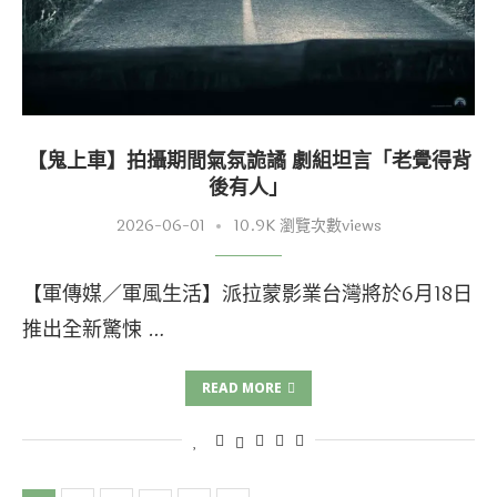
【鬼上車】拍攝期間氣氛詭譎 劇組坦言「老覺得背
後有人」
2026-06-01
10.9K 瀏覽次數views
【軍傳媒／軍風生活】派拉蒙影業台灣將於6月18日
推出全新驚悚 …
READ MORE