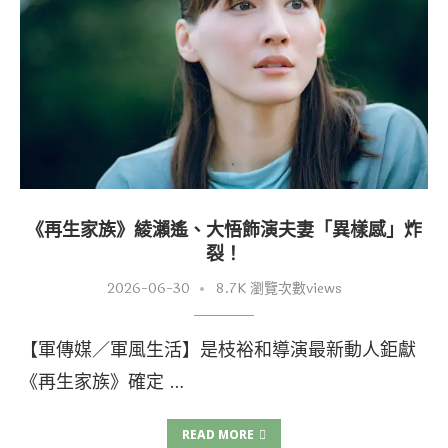
《再生家族》綾瀨遙、大悟飾演夫妻「異樣感」炸
裂！
2026-06-30
8.7K 瀏覽次數views
【軍傳媒／軍風生活】是枝裕和導演最新動人鉅獻
《再生家族》確定 …
READ MORE