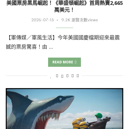
美國票房黑馬崛起！《華盛頓崛起》首周熱賣2,665
萬美元！
2026-07-13
9.2K 瀏覽次數views
【軍傳媒／軍風生活】今年美國國慶檔期迎來最震
撼的票房驚喜！由 …
READ MORE