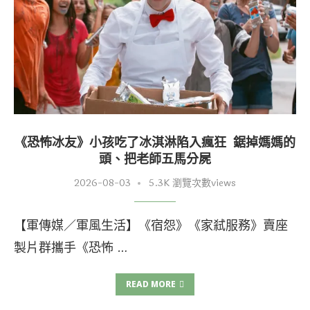
《恐怖冰友》小孩吃了冰淇淋陷入瘋狂 鋸掉媽媽的
頭、把老師五馬分屍
2026-08-03
5.3K 瀏覽次數views
【軍傳媒／軍風生活】《宿怨》《家弒服務》賣座
製片群攜手《恐怖 …
READ MORE