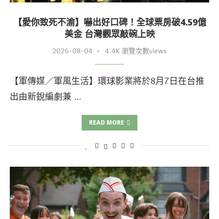
【愛你致死不渝】嚇出好口碑！全球票房破4.59億
美金 台灣觀眾敲碗上映
2026-08-04
4.4K 瀏覽次數views
【軍傳媒／軍風生活】環球影業將於8月7日在台推
出由新銳編劇兼 …
READ MORE