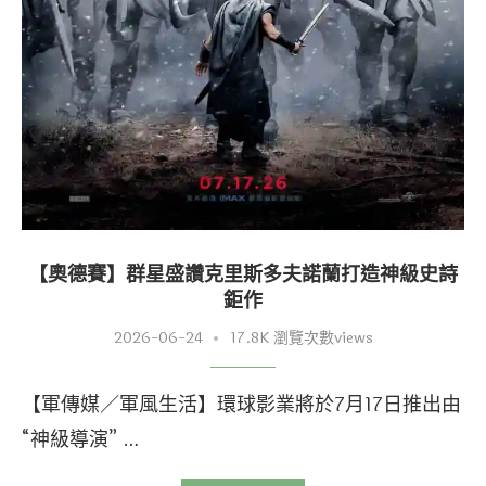
【奧德賽】群星盛讚克里斯多夫諾蘭打造神級史詩
鉅作
2026-06-24
17.8K 瀏覽次數views
【軍傳媒／軍風生活】環球影業將於7月17日推出由
“神級導演” …