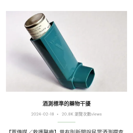
酒測標準的藥物干擾
2024-02-18
20.8K 瀏覽次數views
【軍傳媒／救護醫療】曾有則新聞說民眾酒測攔查