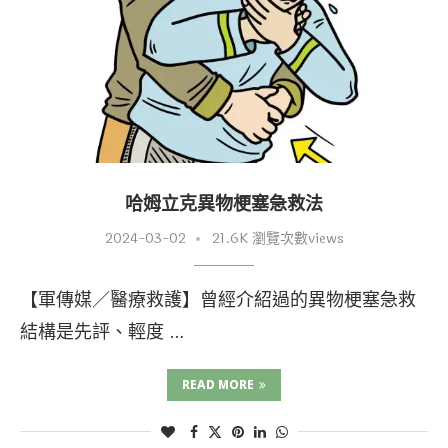
哈姆立克異物梗塞急救法
2024-03-02
21.6K 瀏覽次數views
【軍傳媒／醫療救護】曾經介紹過的異物梗塞急救
結構是先評、輕度 …
READ MORE