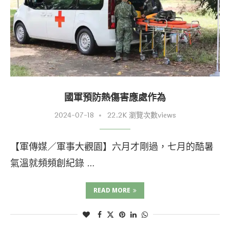
國軍預防熱傷害應處作為
2024-07-18
22.2K 瀏覽次數views
【軍傳媒／軍事大觀園】六月才剛過，七月的酷暑
氣溫就頻頻創紀錄 …
READ MORE