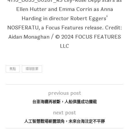
4193_D035_00267_R3 Lily-Rose Depp stars as
Ellen Hutter and Emma Corrin as Anna
Harding in director Robert Eggers’
NOSFERATU, a Focus Features release. Credit:
Aidan Monaghan / © 2024 FOCUS FEATURES
LLC
焦點
環球影業
previous post
台澎海纜再被斷，人船俱獲成功攔截
next post
人工智慧戰場嶄露頭角，未來台海注定不平靜