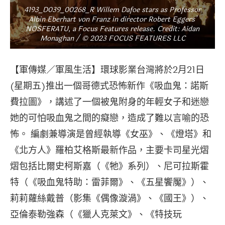
4193_D039_00268_R Willem Dafoe stars as Professor
Albin Eberhart von Franz in director Robert Eggers’
NOSFERATU, a Focus Features release. Credit: Aidan
Monaghan / © 2023 FOCUS FEATURES LLC
【軍傳媒／軍風生活】環球影業台灣將於2月21日
(星期五)推出一個哥德式恐怖新作《吸血鬼：諾斯
費拉圖》，講述了一個被鬼附身的年輕女子和迷戀
她的可怕吸血鬼之間的癡戀，造成了難以言喻的恐
怖。 編劇兼導演是曾經執導《女巫》、《燈塔》和
《北方人》羅柏艾格斯最新作品，主要卡司星光熠
熠包括比爾史柯斯嘉（《牠》系列）、尼可拉斯霍
特（《吸血鬼特助：雷菲爾》、《五星饗魘》）、
莉莉蘿絲戴普（影集《偶像漩渦》、《國王》）、
亞倫泰勒強森（《獵人克萊文》、《特技玩