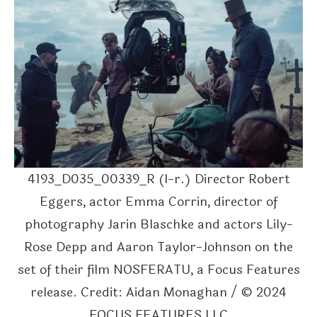
4193_D035_00339_R (l-r.) Director Robert
Eggers, actor Emma Corrin, director of
photography Jarin Blaschke and actors Lily-
Rose Depp and Aaron Taylor-Johnson on the
set of their film NOSFERATU, a Focus Features
release. Credit: Aidan Monaghan / © 2024
FOCUS FEATURES LLC