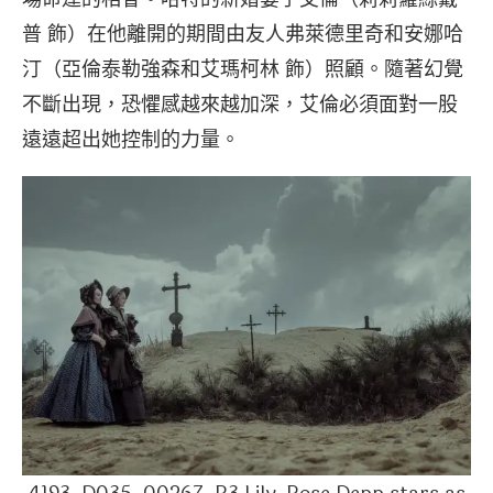
普 飾）在他離開的期間由友人弗萊德里奇和安娜哈
汀（亞倫泰勒強森和艾瑪柯林 飾）照顧。隨著幻覺
不斷出現，恐懼感越來越加深，艾倫必須面對一股
遠遠超出她控制的力量。