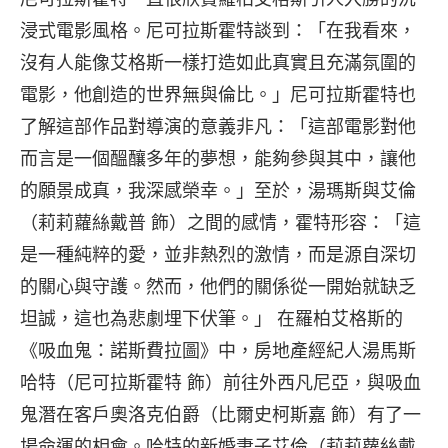
浸式電影風格。尼可拉斯霍特談到：「在我看來，
沒有人能像艾格斯一樣打造如此真實且充滿氛圍的
電影，他創造的世界無與倫比。」尼可拉斯霍特也
了解這部作品對導演的意義非凡：「這部電影對他
而言是一個醞釀多年的夢想，能夠參與其中，讓他
的願景成真，我深感榮幸。」至於，湯瑪斯與艾倫
（莉莉蘿絲戴普 飾）之間的感情，霍特形容：「這
是一種純粹的愛，並非熱烈的激情，而是源自深切
的關心與守護。然而，他們的關係從一開始就缺乏
坦誠，這也為悲劇埋下伏筆。」 在羅柏艾格斯的
《吸血鬼：諾斯費拉圖》中，房地產經紀人湯馬斯
哈特（尼可拉斯霍特 飾）前往外西凡尼亞，與吸血
鬼潛在客戶奧洛克伯爵（比爾史柯斯嘉 飾）有了一
場命運的相會。哈特的新婚妻子艾倫（莉莉蘿絲戴