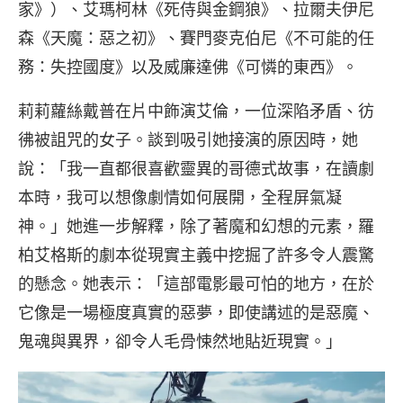
家》）、艾瑪柯林《死侍與金鋼狼》、拉爾夫伊尼
森《天魔：惡之初》、賽門麥克伯尼《不可能的任
務：失控國度》以及威廉達佛《可憐的東西》。
莉莉蘿絲戴普在片中飾演艾倫，一位深陷矛盾、彷
彿被詛咒的女子。談到吸引她接演的原因時，她
說：「我一直都很喜歡靈異的哥德式故事，在讀劇
本時，我可以想像劇情如何展開，全程屏氣凝
神。」她進一步解釋，除了著魔和幻想的元素，羅
柏艾格斯的劇本從現實主義中挖掘了許多令人震驚
的懸念。她表示：「這部電影最可怕的地方，在於
它像是一場極度真實的惡夢，即使講述的是惡魔、
鬼魂與異界，卻令人毛骨悚然地貼近現實。」