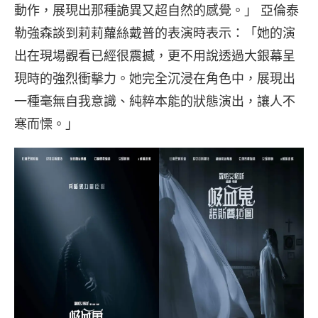
動作，展現出那種詭異又超自然的感覺。」 亞倫泰
勒強森談到莉莉蘿絲戴普的表演時表示：「她的演
出在現場觀看已經很震撼，更不用說透過大銀幕呈
現時的強烈衝擊力。她完全沉浸在角色中，展現出
一種毫無自我意識、純粹本能的狀態演出，讓人不
寒而慄。」