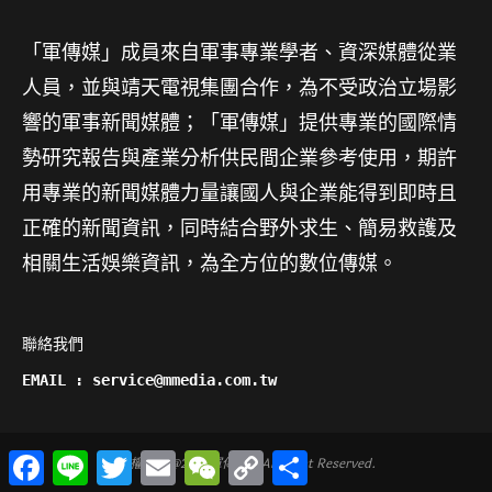
「軍傳媒」成員來自軍事專業學者、資深媒體從業
人員，並與靖天電視集團合作，為不受政治立場影
響的軍事新聞媒體；「軍傳媒」提供專業的國際情
勢研究報告與產業分析供民間企業參考使用，期許
用專業的新聞媒體力量讓國人與企業能得到即時且
正確的新聞資訊，同時結合野外求生、簡易救護及
相關生活娛樂資訊，為全方位的數位傳媒。
聯絡我們

EMAIL : service@mmedia.com.tw
Facebook
Line
Twitter
Email
WeChat
Copy
分
版權所有@2014軍傳媒 - All Right Reserved.
Link
享