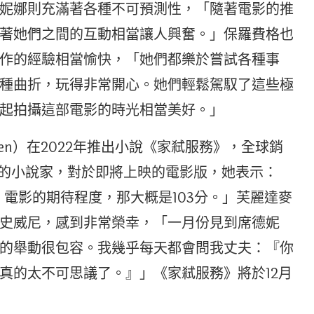
妮娜則充滿著各種不可預測性，「隨著電影的推
著她們之間的互動相當讓人興奮。」保羅費格也
作的經驗相當愉快，「她們都樂於嘗試各種事
種曲折，玩得非常開心。她們輕鬆駕馭了這些極
起拍攝這部電影的時光相當美好。」
dden）在2022年推出小說《家弒服務》，全球銷
度的小說家，對於即將上映的電影版，她表示：
》電影的期待程度，那大概是103分。」芙麗達麥
史威尼，感到非常榮幸，「一月份見到席德妮
的舉動很包容。我幾乎每天都會問我丈夫：『你
真的太不可思議了。』」《家弒服務》將於12月