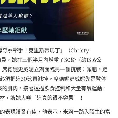
傳奇拳擊手「克里斯蒂馬丁」（Christy
動員，她在三個半月內增重了30磅（約13.6公
完畢，席德妮史威妮立刻面臨另一個挑戰：減肥，距
必須把這30磅再減掉。席德妮史威妮先是暫停
鍊出來的肌肉，接著透過飲食控制和大量有氧運動，
材，讓她大嘆「這真的很不容易」！
的表現讚譽有佳，他表示，米莉一踏入陌生的富