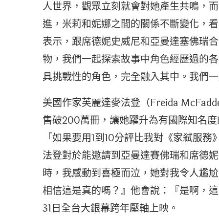
人世界，觀眾立刻就會對她產生共鳴，而
進，米莉和妮娜之間的關係不斷變化，看
表示，跟席德妮史威尼和亞曼達塞佛瑞合
物，我們一起探索故事中角色經歷過的各
具挑戰性的角色，完全融入其中。我們一
美國作家芙麗達麥法登（Freida McFa
售破200萬冊，讓她躍升為有國際知名
「如果要用1到10分評比我對《家弒服務
法登對於能邀請到亞曼達賽佛瑞和席德妮
時，我感動到喜極而泣，她對我令人尷尬
相信這是真的嗎？』他會說：『是啊，這
31日全台大銀幕跨年壓軸上映。