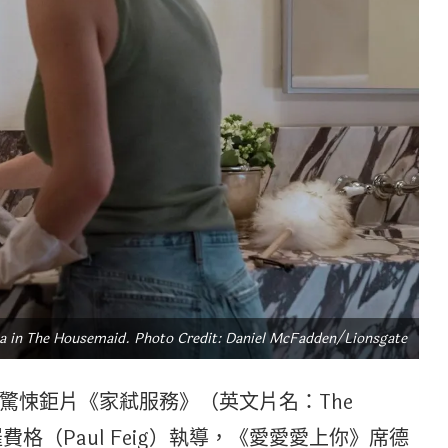
na in The Housemaid. Photo Credit: Daniel McFadden/Lionsgate
驚悚鉅片《家弒服務》（英文片名：The
費格（Paul Feig）執導，《愛愛愛上你》席德