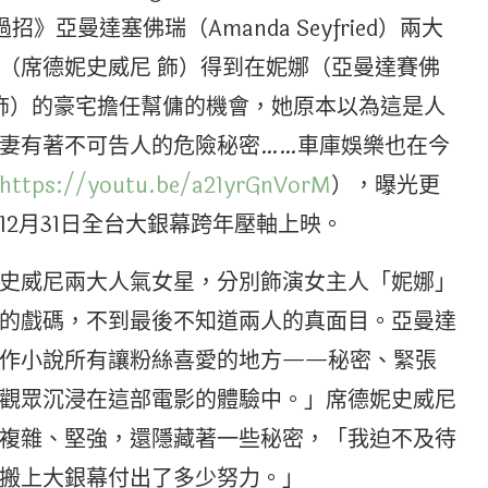
過招》亞曼達塞佛瑞（Amanda Seyfried）兩大
（席德妮史威尼 飾）得到在妮娜（亞曼達賽佛
 飾）的豪宅擔任幫傭的機會，她原本以為這是人
妻有著不可告人的危險秘密……車庫娛樂也在今
https://youtu.be/a21yrGnVorM
），曝光更
2月31日全台大銀幕跨年壓軸上映。
史威尼兩大人氣女星，分別飾演女主人「妮娜」
的戲碼，不到最後不知道兩人的真面目。亞曼達
作小說所有讓粉絲喜愛的地方——秘密、緊張
觀眾沉浸在這部電影的體驗中。」席德妮史威尼
複雜、堅強，還隱藏著一些秘密，「我迫不及待
搬上大銀幕付出了多少努力。」