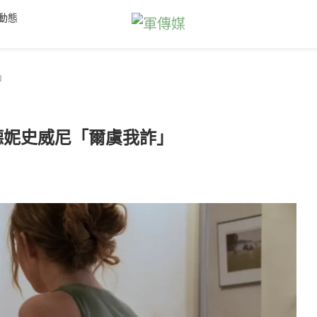
動態
」
德妮史威尼「爾虞我詐」