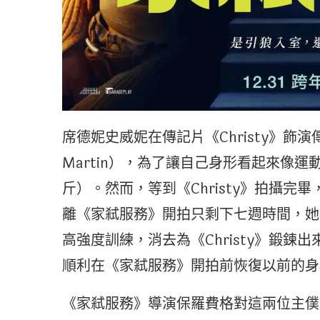
席德妮史威妮在傳記片《Christy》飾演
Martin），為了讓自己身形看起來像運
斤）。然而，等到《Christy》拍攝
離《家弒服務》開拍只剩下七週時間，她
高強度訓練，消去為《Christy》鍛
順利在《家弒服務》開拍前恢復以前的身
《家弒服務》導演保羅費格對這兩位主僕