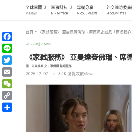
全球軍聞
軍事科技
專欄分享
外交國防委員
M.NEWS
M.NEW TECH
M.COLUMNISTS
M COMMITTEE
首頁
»
《家弒服務》 亞曼達賽佛瑞、席德妮史威尼「爾虞我詐
Uncategorized
Facebook
《家弒服務》 亞曼達賽佛瑞、席
Line
圖：車庫娛樂 文：軍傳媒 整理報導
Twitter
2025-12-07
3.1K
瀏覽次數views
Email
WeChat
Copy
Link
分
享