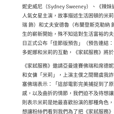
妮史威尼（Sydney Sweeney）、《辣妹
人氣女星主演，故事描述生活困頓的米莉
瑞 飾）和丈夫安德魯（布蘭登斯克勒納
生的嶄新開始，殊不知這對生活富裕的夫
日正式公布「佳節版預告」（預告連結：
多妮娜和米莉的互動，《家弒服務》將於1
《家弒服務》邀請亞曼達賽佛瑞和席德妮
和女傭「米莉」，上演主僕之間爾虞我詐
塞佛瑞表示：「這部電影完美捕捉到了原
感，以及曲折的情節，我們迫不及待想讓
則表示米莉是她最喜歡扮演的那種角色，
想讓粉絲們看到我們為了把《家弒服務》