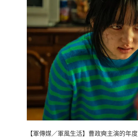
【軍傳媒／軍風生活】曹政奭主演的年度