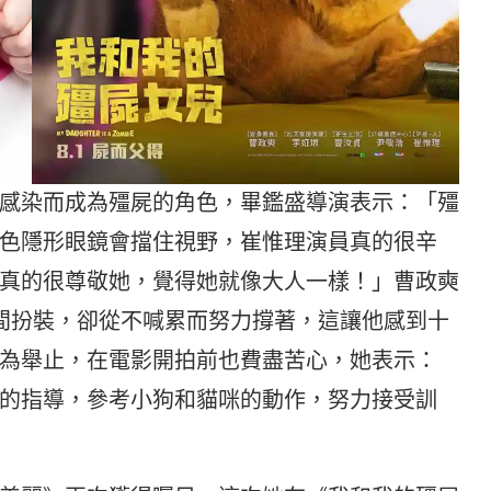
感染而成為殭屍的角色，畢鑑盛導演表示：「殭
色隱形眼鏡會擋住視野，崔惟理演員真的很辛
真的很尊敬她，覺得她就像大人一樣！」曹政奭
間扮裝，卻從不喊累而努力撐著，這讓他感到十
為舉止，在電影開拍前也費盡苦心，她表示：
的指導，參考小狗和貓咪的動作，努力接受訓