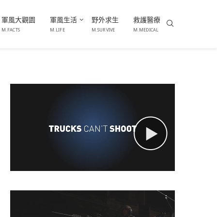
軍風大觀園
軍風生活
野外求生
救護醫療
M.FACTS
M.LIFE
M.SURVIVE
M.MEDICAL