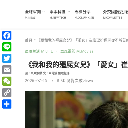
全球軍聞
軍事科技
專欄分享
外交國防委員
M.NEWS
M.NEW TECH
M.COLUMNISTS
M COMMITTEE
首頁
»
《我和我的殭屍女兒》「愛女」崔惟理扮殭屍從不喊苦
Facebook
軍風生活 M.LIFE
軍風電影 M.Movies
Line
《我和我的殭屍女兒》「愛女」崔
Twitter
圖：車庫娛樂 文：軍傳媒 整理報導
Email
2025-07-16
8.5K
瀏覽次數views
WeChat
Copy
Link
分
享