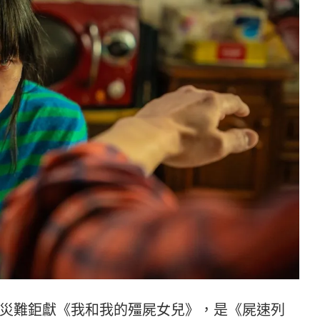
災難鉅獻《我和我的殭屍女兒》，是《屍速列