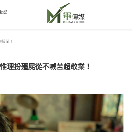
動態
超敬業！
惟理扮殭屍從不喊苦超敬業！