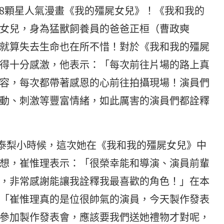
.8顆星人氣漫畫《我的殭屍女兒》！《我和我的
女兒，身為猛獸飼養員的爸爸正桓（曹政奭
就算失去生命也在所不惜！對於《我和我的殭屍
得十分感激，他表示：「每次前往片場的路上真
容，每次都帶著感恩的心前往拍攝現場！演員們
動、刺激等豐富情緒，如此厲害的演員們都詮釋
泰梨小時候，這次她在《我和我的殭屍女兒》中
想，崔惟理表示：「很榮幸能和導演、演員前輩
，非常感謝能讓我詮釋我最喜歡的角色！」在本
「崔惟理真的是位很帥氣的演員，今天製作發表
參加製作發表會，應該要我們送她禮物才對呢，