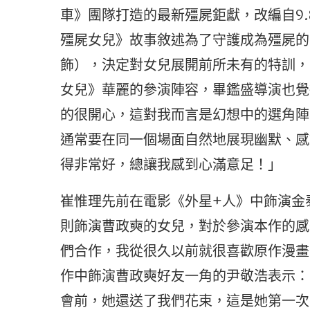
車》團隊打造的最新殭屍鉅獻，改編自9
殭屍女兒》故事敘述為了守護成為殭屍的
飾），決定對女兒展開前所未有的特訓，
女兒》華麗的參演陣容，畢鑑盛導演也覺
的很開心，這對我而言是幻想中的選角陣
通常要在同一個場面自然地展現幽默、感
得非常好，總讓我感到心滿意足！」
崔惟理先前在電影《外星+人》中飾演金
則飾演曹政奭的女兒，對於參演本作的感
們合作，我從很久以前就很喜歡原作漫畫
作中飾演曹政奭好友一角的尹敬浩表示：
會前，她還送了我們花束，這是她第一次