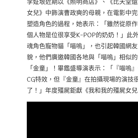
李姃垠近期以《照明商店》、《比天堂還
女兒》中飾演曹政奭的母親，在電影中完
塑造角色的過程，她表示：「雖然從原作
個人物是位很享受K-POP的奶奶！」
魂角色寵物貓「喵嗚」，也引起韓國網友
貌，他們廣邀韓國各地與「喵嗚」相似的
「金童」！畢鑑盛導演表示：「『喵嗚』
CG特效，但『金童』在拍攝現場的演技
了！」年度殭屍鉅獻《我和我的殭屍女兒