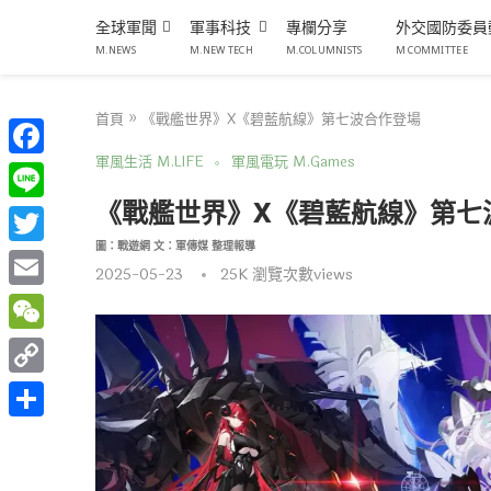
全球軍聞
軍事科技
專欄分享
外交國防委員
M.NEWS
M.NEW TECH
M.COLUMNISTS
M COMMITTEE
首頁
»
《戰艦世界》X《碧藍航線》第七波合作登場
軍風生活 M.LIFE
軍風電玩 M.Games
Facebook
《戰艦世界》X《碧藍航線》第七
Line
圖：戰遊網 文：軍傳媒 整理報導
Twitter
2025-05-23
25K
瀏覽次數views
Email
WeChat
Copy
Link
分
享