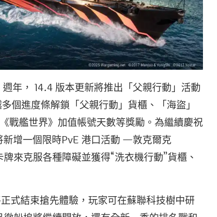
週年， 14.4 版本更新將推出「父親行動」活動
越多個進度條解鎖「父親行動」貨櫃、「海盜」
《戰艦世界》加值帳號天數等獎勵。為繼續慶祝
將新增一個限時PvE 港口活動 —敦克爾克
的卡牌來克服各種障礙並獲得“洗衣機行動”貨櫃、
艦將正式結束搶先體驗，玩家可在蘇聯科技樹中研