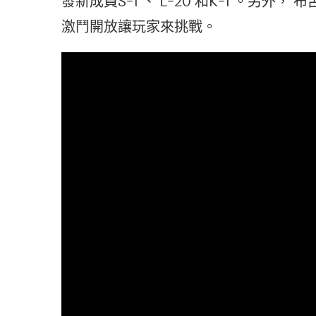
發新成員S-1 、 L-20 和K-1 。另
激鬥開放讓玩家來挑戰。