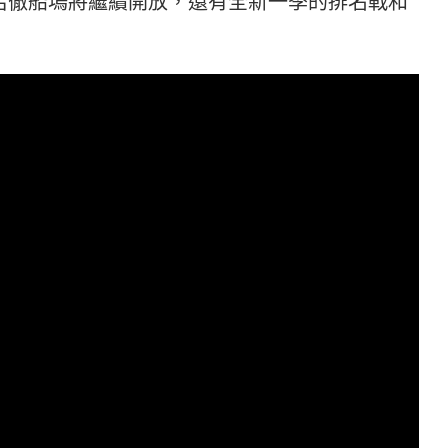
外， 布呂徹船塢將繼續開放，還有全新一季的排名戰和