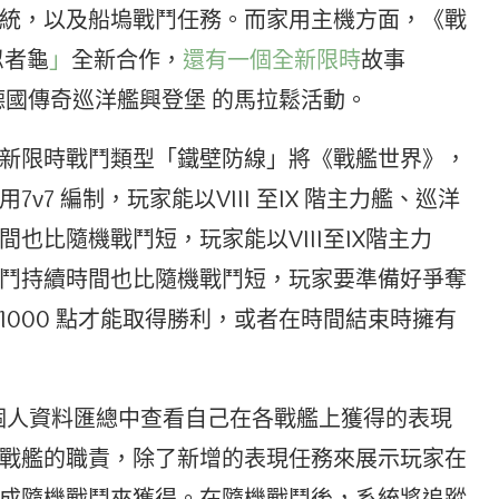
統，以及船塢戰鬥任務。而家用主機方面，《戰
忍者龜
」
全新合作，
還有一個全新限時
故事
容德國傳奇巡洋艦興登堡 的馬拉鬆活動。
15 日，全新限時戰鬥類型「鐵壁防線」將《戰艦世界》，
7 編制，玩家能以VIII 至IX 階主力艦、巡洋
也比隨機戰鬥短，玩家能以VIII至IX階主力
鬥持續時間也比隨機戰鬥短，玩家要準備好爭奪
000 點才能取得勝利，或者在時間結束時擁有
以在個人資料匯總中查看自己在各戰艦上獲得的表現
戰艦的職責，除了新增的表現任務來展示玩家在