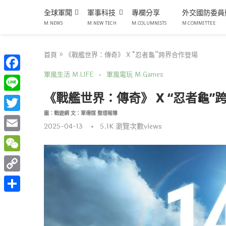
全球軍聞
軍事科技
專欄分享
外交國防委員
M.NEWS
M.NEW TECH
M.COLUMNISTS
M COMMITTEE
首頁
»
《戰艦世界：傳奇》 X “忍者龜”跨界合作登場
軍風生活 M.LIFE
軍風電玩 M.Games
Facebook
《戰艦世界：傳奇》 X “忍者龜”
Line
圖：戰遊網 文：軍傳媒 整理報導
Twitter
2025-04-13
5.1K
瀏覽次數views
Email
WeChat
Copy
Link
分
享