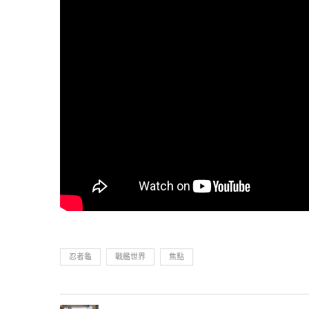
忍者龜
戰艦世界
焦點