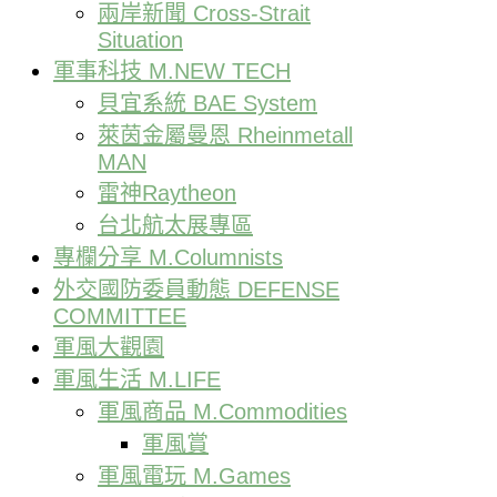
兩岸新聞 Cross-Strait
Situation
軍事科技 M.NEW TECH
貝宜系統 BAE System
萊茵金屬曼恩 Rheinmetall
MAN
雷神Raytheon
台北航太展專區
專欄分享 M.Columnists
外交國防委員動態 DEFENSE
COMMITTEE
軍風大觀園
軍風生活 M.LIFE
軍風商品 M.Commodities
軍風賞
軍風電玩 M.Games