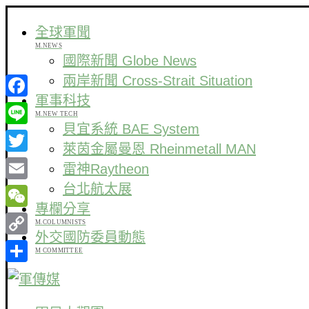
全球軍聞
M.NEWS
國際新聞 Globe News
兩岸新聞 Cross-Strait Situation
軍事科技
Facebook
M.NEW TECH
貝宜系統 BAE System
Line
萊茵金屬曼恩 Rheinmetall MAN
Twitter
雷神Raytheon
台北航太展
Email
專欄分享
WeChat
M.COLUMNISTS
外交國防委員動態
Copy
M COMMITTEE
Link
分
享