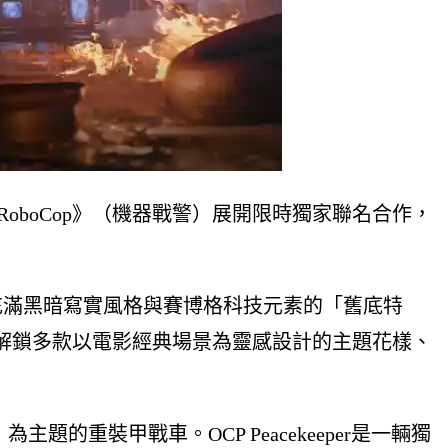
RoboCop》（機器戰警）展開限時獨家聯名合作，
踏上一段充滿黑暗寫實風格與賽博格科技元素的「舊底特
解鎖多款以電影經典場景為靈感設計的主題花樣、
的重裝甲戰車。OCP Peacekeeper是一輛獨