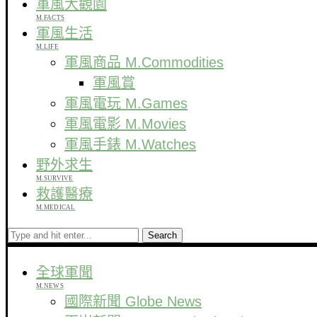
軍風大觀園
M.FACTS
軍風生活
M.LIFE
軍風商品 M.Commodities
軍風賞
軍風電玩 M.Games
軍風電影 M.Movies
軍風手錶 M.Watches
野外求生
M.SURVIVE
救護醫療
M.MEDICAL
Search
全球軍聞
M.NEWS
國際新聞 Globe News