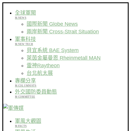
全球軍聞
M.NEWS
國際新聞 Globe News
兩岸新聞 Cross-Strait Situation
軍事科技
M.NEW TECH
貝宜系統 BAE System
萊茵金屬曼恩 Rheinmetall MAN
雷神Raytheon
台北航太展
專欄分享
M.COLUMNISTS
外交國防委員動態
M COMMITTEE
軍風大觀園
M.FACTS