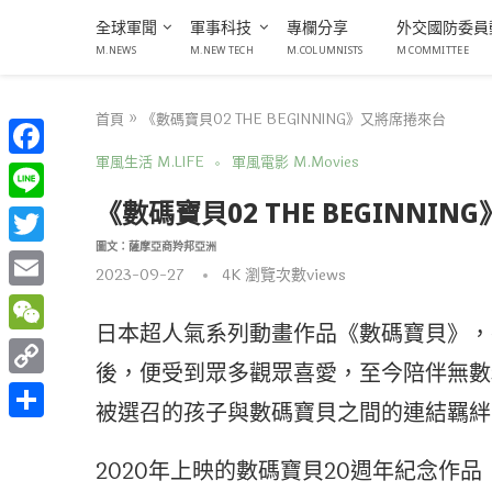
全球軍聞
軍事科技
專欄分享
外交國防委員
M.NEWS
M.NEW TECH
M.COLUMNISTS
M COMMITTEE
首頁
»
《數碼寶貝02 THE BEGINNING》又將席捲來台
軍風生活 M.LIFE
軍風電影 M.Movies
Facebook
《數碼寶貝02 THE BEGINNI
Line
圖文：薩摩亞商羚邦亞洲
Twitter
2023-09-27
4K
瀏覽次數views
Email
日本超人氣系列動畫作品《數碼寶貝》，
WeChat
後，便受到眾多觀眾喜愛，至今陪伴無數
Copy
被選召的孩子與數碼寶貝之間的連結羈絆
Link
分
享
2020年上映的數碼寶貝20週年紀念作品《數