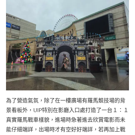
為了營造氣氛，除了在一樓廣場有羅馬競技場的背
景看板外，UIP特別在影廳入口處打造了一台１：１
真實羅馬戰車樣貌，進場時急著進去欣賞電影而未
能仔細端詳，出場時才有空好好端詳，若再加上戰