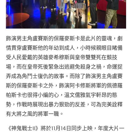
飾演男主角盧賽斯的保羅麥斯卡是此片的靈魂，劇
情貫穿盧賽斯他的年幼到成人，小時候親眼目睹備
受人民愛戴的英雄麥希穆斯與皇帝雙雙死在競技
場，而在皇帝死後緊急出逃避免殺身之禍，命運捉
弄成為角鬥士復仇的故事。而除了飾演男主角盧賽
斯的保羅麥斯卡之外，飾演阿卡修斯將軍的佩德羅
帕斯卡也很得小編的心，溫文儒雅氣宇軒昂的態
勢，作戰時展現出暴力狠勁的反差，可為完美詮釋
有大將之風的將軍一職。
《神鬼戰士II》將於11月14日同步上映，年度大片一