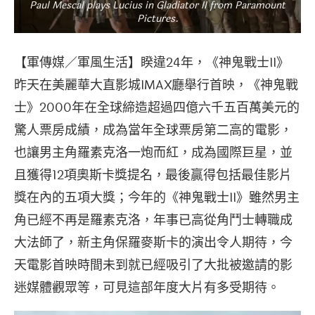
Paul Mescal plays Lucius in Gladiator II from Paramount
Pictures.
【軍傳媒／軍風生活】睽違24年，《神鬼戰士II》
昨天在美麗華大直影城IMAX廳舉行首映，《神鬼戰
士》2000年在全球締造超過四億六千五百萬美元的
驚人票房成績，成為當年全球票房第二高的電影，
也讓男主角羅素克洛一炮而紅，成為國際巨星，並
且獲得12項奧斯卡獎提名，最後贏得包括最佳影片
獎在內的五項大獎；今年的《神鬼戰士II》雖然男主
角已經不再是羅素克洛，年事已高從角鬥士轉職成
大法師了，新主角保羅麥斯卡的演出令人期待，今
天電影首映時間未到就已經吸引了大批被邀請的影
迷媒體觀眾等，可見這部年度大片有多受期待。