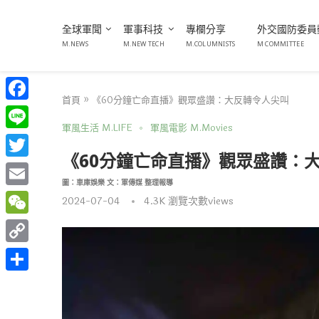
全球軍聞
軍事科技
專欄分享
外交國防委員
M.NEWS
M.NEW TECH
M.COLUMNISTS
M COMMITTEE
首頁
»
《60分鐘亡命直播》觀眾盛讚：大反轉令人尖叫
Facebook
軍風生活 M.LIFE
軍風電影 M.Movies
Line
《60分鐘亡命直播》觀眾盛讚：
Twitter
圖：車庫娛樂 文：軍傳媒 整理報導
Email
2024-07-04
4.3K
瀏覽次數views
WeChat
Copy
Link
分
享