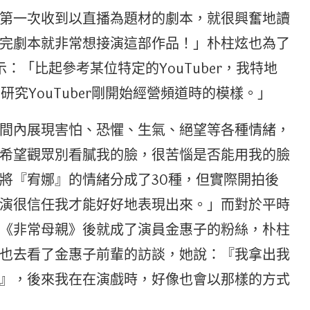
第一次收到以直播為題材的劇本，就很興奮地讀
完劇本就非常想接演這部作品！」朴柱炫也為了
示：「比起參考某位特定的YouTuber，我特地
研究YouTuber剛開始經營頻道時的模樣。」
間內展現害怕、恐懼、生氣、絕望等各種情緒，
希望觀眾別看膩我的臉，很苦惱是否能用我的臉
將『宥娜』的情緒分成了30種，但實際開拍後
演很信任我才能好好地表現出來。」而對於平時
《非常母親》後就成了演員金惠子的粉絲，朴柱
也去看了金惠子前輩的訪談，她說：『我拿出我
』，後來我在在演戲時，好像也會以那樣的方式