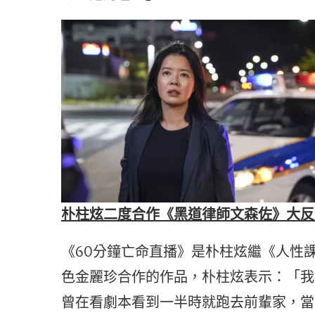
朴柱炫二度合作《黑道律師文森佐》大反
《60分鐘亡命直播》是朴柱炫繼《人性
色金麗珍合作的作品，朴柱炫表示：「我
曾在看劇本看到一半時就跑去前輩家，當