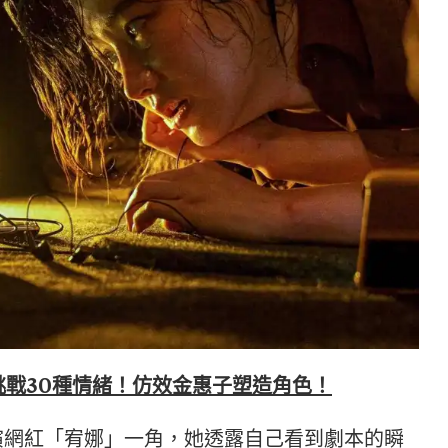
挑戰30種情緒！仿效金惠子塑造角色！
演網紅「宥娜」一角，她透露自己看到劇本的瞬