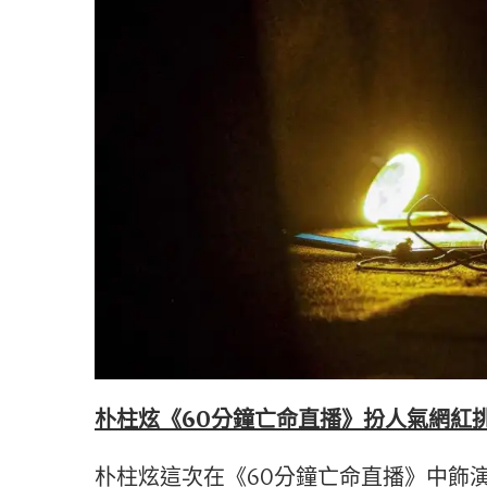
朴柱炫《60分鐘亡命直播》扮人氣網紅
朴柱炫這次在《60分鐘亡命直播》中飾