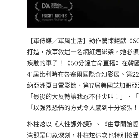
【軍傳媒／軍風生活】動作驚悚鉅獻《6
打造，故事敘述一名網紅遭綁架，她必須
疾駛的車子！《60分鐘亡命直播》在韓
41屆比利時布魯塞爾國際奇幻影展、第2
納亞洲夏日電影節、第17屆美國芝加哥
「最後的大反轉讓我忍不住尖叫！」、「
「以強烈恐怖的方式令人感到十分緊張！
朴柱炫以《人性課外課》、《由零開始愛
灣觀眾印象深刻，朴柱炫這次也特別接受車