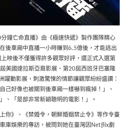
0分鐘亡命直播》由《極速快遞》製作團隊精心
在後車廂中直播一小時賺到6.5億後，才能逃出
國上映後不僅獲得許多觀眾好評，還正式入選第
2屆美國達拉斯亞裔影展、第20屆西班牙巴塞隆
亞洲躍動影展，刺激驚悚的情節讓觀眾紛紛盛讚：
自己好像也被關到後車廂一樣嚇到瘋掉！」、
」、「是部非常新穎聰明的電影！」。
上你》、《禁婚令，朝鮮婚姻禁止令》等作令臺
庫娛樂的專訪，被問到她在臺灣因Netflix劇