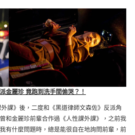
派金麗珍 竟跑到洗手間偷哭？！
課外課》後，二度和《黑道律師文森佐》反派角
曾和金麗珍前輩合作過《人性課外課》，之前我
我有什麼問題時，總是能很自在地詢問前輩，前