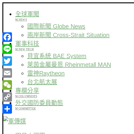
全球軍聞
M.NEWS
國際新聞 Globe News
兩岸新聞 Cross-Strait Situation
軍事科技
Facebook
M.NEW TECH
貝宜系統 BAE System
Line
萊茵金屬曼恩 Rheinmetall MAN
Twitter
雷神Raytheon
台北航太展
Email
專欄分享
WeChat
M.COLUMNISTS
外交國防委員動態
Copy
M COMMITTEE
Link
分
享