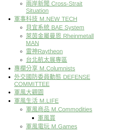
兩岸新聞 Cross-Strait
Situation
軍事科技 M.NEW TECH
貝宜系統 BAE System
萊茵金屬曼恩 Rheinmetall
MAN
雷神Raytheon
台北航太展專區
專欄分享 M.Columnists
外交國防委員動態 DEFENSE
COMMITTEE
軍風大觀園
軍風生活 M.LIFE
軍風商品 M.Commodities
軍風賞
軍風電玩 M.Games