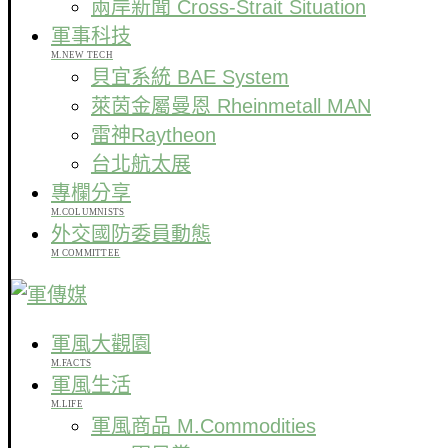
兩岸新聞 Cross-Strait Situation
軍事科技
M.NEW TECH
貝宜系統 BAE System
萊茵金屬曼恩 Rheinmetall MAN
雷神Raytheon
台北航太展
專欄分享
M.COLUMNISTS
外交國防委員動態
M COMMITTEE
軍風大觀園
M.FACTS
軍風生活
M.LIFE
軍風商品 M.Commodities