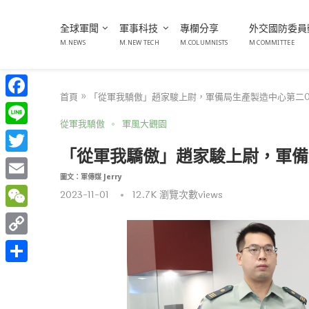
全球軍聞
軍事科技
專欄分享
外交國防委員
M.NEWS
M.NEW TECH
M.COLUMNISTS
M COMMITTEE
首頁
»
「從軍我驕傲」趙家駿上尉，軍備局生產製造中心第二
Facebook
從軍我驕傲
軍風大觀園
Line
「從軍我驕傲」趙家駿上尉，軍備
Twitter
圖文：軍傳媒 Jerry
Email
2023-11-01
12.7K
瀏覽次數views
WeChat
Copy
Link
分
享