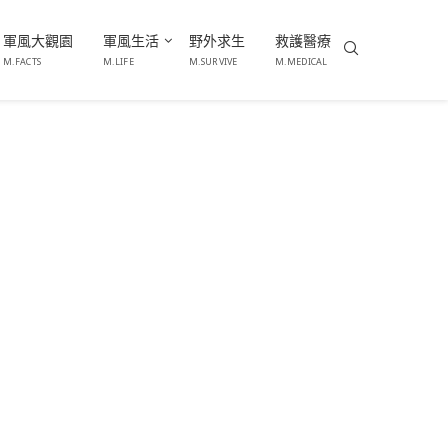
軍風大觀園
軍風生活
野外求生
救護醫療
M.FACTS
M.LIFE
M.SURVIVE
M.MEDICAL