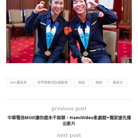
NPA署長室
世界警察消防運動會
焦點
總統
蔡英文
previous post
中華電信MOD讓你週末不無聊，HamiVideo影劇館+獨家搶先播
出影片
next post