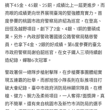
摘下45金、45銀、25銅，成績比上一屆更進步，而
亮眼的成績更向世界展現臺灣的堅強體育實力。首
度參賽的桃園市政府警察局許紹為巡官，在登高、
田徑及越野項目，創下了2金、4銀、1銅的豐碩成
果。另外，內政部警政署國道公路警察局駱慈警
員，也拿下4金、2銀的好成績。第6度參賽的臺北
市政府警察局謝伯韶巡官，在女子鐵人三項持續創
造紀錄，蟬聯6次冠軍。
警政署保一總隊步槍射擊隊，在步槍賽事團體組實
現五連霸的壯舉，而郝旭恆小隊長則在臥推項目打
破大會紀錄。臺中市政府消防局林顯宗隊員，在標
槍、健力、腕力及柔術項目，一人奪得7面獎牌，真
的不簡單。還有來自桃園市及新竹市消防局的選手