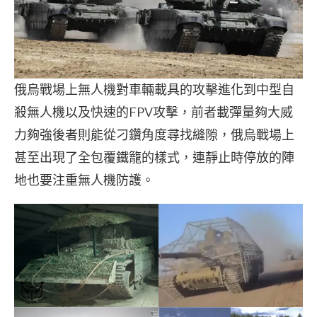
俄烏戰場上無人機對車輛載具的攻擊進化到中型自
殺無人機以及快速的FPV攻擊，前者載彈量夠大威
力夠強後者則能從刁鑽角度尋找縫隙，俄烏戰場上
甚至出現了全包覆鐵籠的樣式，連靜止時停放的陣
地也要注重無人機防護。