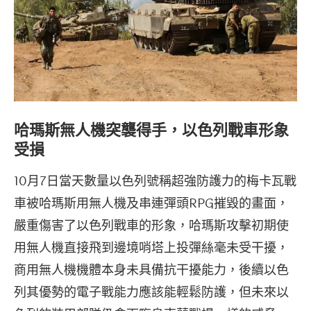
哈瑪斯無人機突襲得手，以色列戰車形象
受損
10月7日當天數量以色列號稱超強防護力的梅卡瓦戰
車被哈瑪斯用無人機及串連彈頭RPG摧毀的畫面，
嚴重傷害了以色列戰車的形象，哈瑪斯攻擊初期使
用無人機直接飛到邊境哨塔上投彈絲毫未受干擾，
商用無人機機體本身未具備抗干擾能力，後續以色
列其優勢的電子戰能力應該能輕鬆防護，但未來以