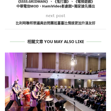
《SSSS.GRIDMAN》、《鬼打牆》、《電梯遊戲》
中華電信MOD、HamiVideo影劇館+獨家搶先播出
next post
比利時聯邦眾議員訪問團抵臺臺比情誼更加升溫友好
相關文章 YOU MAY ALSO LIKE