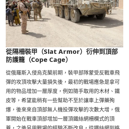
從隔柵裝甲（Slat Armor）衍伸到頂部
防護籠（Cope Cage）
從俄羅斯入侵烏克蘭前期，裝甲部隊蒙受反戰車飛
彈的攻頂攻擊大量損失後，最初的戰場應急是拿可
用的物品增加一層厚度，例如隨手取用的木材、鐵
皮等，希望能稍有一些幫助不至於讓車上彈藥殉
爆，後來來自頂部無人機投彈攻擊的次數大增，俄
軍開始在戰車頂部增加一層頂鐵絲網柵欄式的頂
蓋，之後另用戰場的經驗不斷改良，從鐵絲網到格