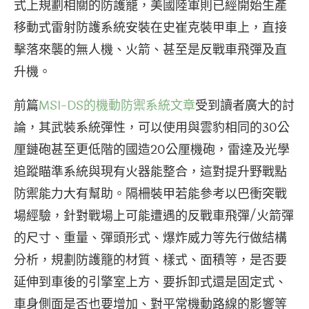
式上規劃相關的防護籠，美國陸軍則已經開始生產
移動式雷射防護系統安裝在史崔克裝甲車上，直接
擊落來襲的無人機、火箭、甚至是反戰車飛彈及直
升機。
前篇
MSI-DS的機動防禦系統文章
受到讀者廣大的討
論，其武裝系統彈性，可以使用與雲豹相同的30公
厘鏈砲甚至更低階的國造20公厘機砲，雷達及光學
追蹤瞄準系統與現有火器能整合，這對提升野戰點
防禦能力大有幫助。隔柵裝甲若能參考以巴衝突戰
場經驗，針對戰場上可能遭遇的反戰車飛彈/火箭彈
的尺寸、重量、彈頭形式、爆炸威力等先行做結構
分析，規劃防護籠的材質、樣式、面積等，是否要
延伸到車後的引擎室上方、要拆卸式還是固定式、
車身側面是否也要增加、對平常機動路線的影響等