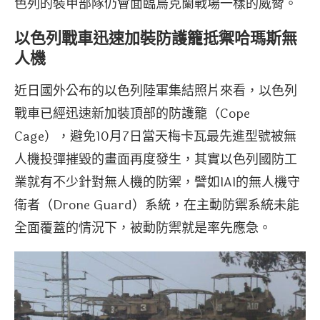
色列的裝甲部隊仍會面臨烏克蘭戰場一樣的威脅。
以色列戰車迅速加裝防護籠抵禦哈瑪斯無
人機
近日國外公布的以色列陸軍集結照片來看，以色列
戰車已經迅速新加裝頂部的防護籠（Cope
Cage），避免10月7日當天梅卡瓦最先進型號被無
人機投彈摧毀的畫面再度發生，其實以色列國防工
業就有不少針對無人機的防禦，譬如IAI的無人機守
衛者（Drone Guard）系統，在主動防禦系統未能
全面覆蓋的情況下，被動防禦就是率先應急。