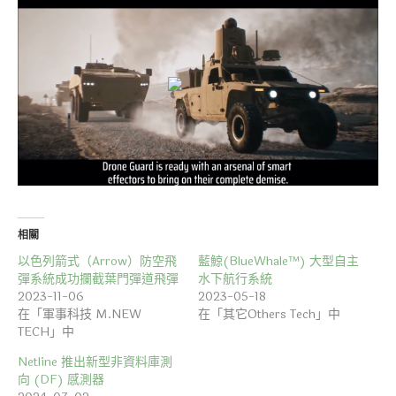
相關
以色列箭式（Arrow）防空飛
藍鯨(BlueWhale™) 大型自主
彈系統成功攔截葉門彈道飛彈
水下航行系統
2023-11-06
2023-05-18
在「軍事科技 M.NEW
在「其它Others Tech」中
TECH」中
Netline 推出新型非資料庫測
向 (DF) 感測器