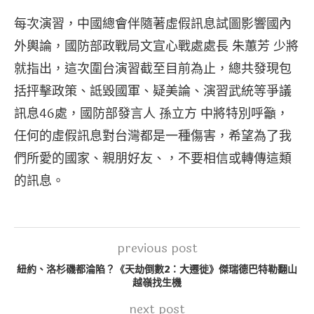
每次演習，中國總會伴隨著虛假訊息試圖影響國內
外輿論，國防部政戰局文宣心戰處處長 朱蕙芳 少將
就指出，這次圍台演習截至目前為止，總共發現包
括抨擊政策、詆毀國軍、疑美論、演習武統等爭議
訊息46處，國防部發言人 孫立方 中將特別呼籲，
任何的虛假訊息對台灣都是一種傷害，希望為了我
們所愛的國家、親朋好友、，不要相信或轉傳這類
的訊息。
previous post
紐約、洛杉磯都淪陷？《天劫倒數2：大遷徙》傑瑞德巴特勒翻山
越嶺找生機
next post