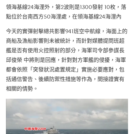
領海基線24海浬外，第2波則是1300發射 10枚，落
點位於台南西方50海浬處，在領海基線24海浬內
今天的實彈射擊總共影響941班空中航線，海面上的
商船及漁船影響則未被統計，而針對媒體提問班超
艦是否有使用火控照射的部分，海軍司令部參謀長
邱俊榮 中將則是回應，針對對方軍艦的侵擾，海軍
都會依照「突發狀況處置規定」實施必要應對，包
括通信警告、後續防禦性措施等作為，間接證實有
相關的情勢。