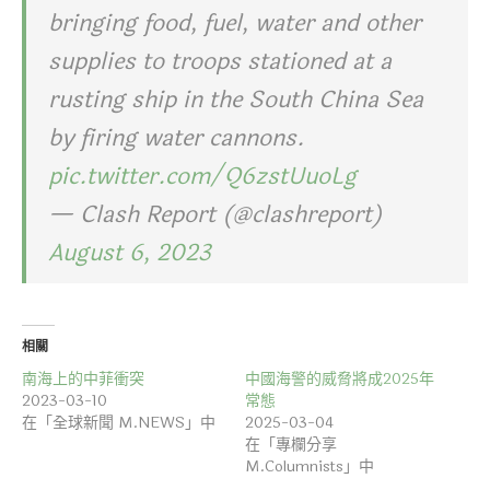
bringing food, fuel, water and other
supplies to troops stationed at a
rusting ship in the South China Sea
by firing water cannons.
pic.twitter.com/Q6zstUuoLg
— Clash Report (@clashreport)
August 6, 2023
相關
南海上的中菲衝突
中國海警的威脅將成2025年
2023-03-10
常態
在「全球新聞 M.NEWS」中
2025-03-04
在「專欄分享
M.Columnists」中