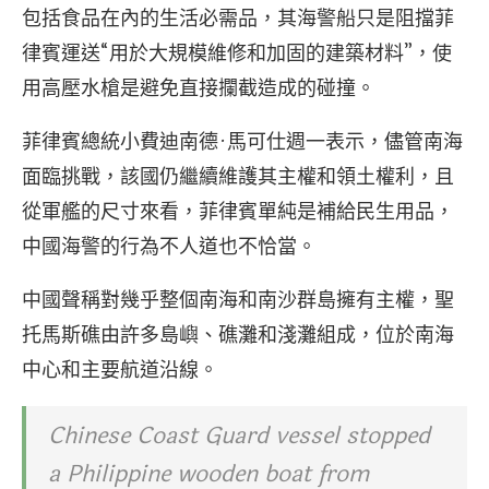
包括食品在內的生活必需品，其海警船只是阻擋菲
律賓運送“用於大規模維修和加固的建築材料”，使
用高壓水槍是避免直接攔截造成的碰撞。
菲律賓總統小費迪南德·馬可仕週一表示，儘管南海
面臨挑戰，該國仍繼續維護其主權和領土權利，且
從軍艦的尺寸來看，菲律賓單純是補給民生用品，
中國海警的行為不人道也不恰當。
中國聲稱對幾乎整個南海和南沙群島擁有主權，聖
托馬斯礁由許多島嶼、礁灘和淺灘組成，位於南海
中心和主要航道沿線。
Chinese Coast Guard vessel stopped
a Philippine wooden boat from