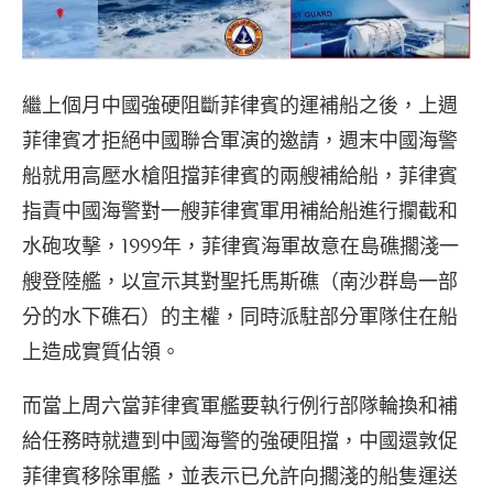
繼上個月中國強硬阻斷菲律賓的運補船之後，上週
菲律賓才拒絕中國聯合軍演的邀請，週末中國海警
船就用高壓水槍阻擋菲律賓的兩艘補給船，菲律賓
指責中國海警對一艘菲律賓軍用補給船進行攔截和
水砲攻擊，1999年，菲律賓海軍故意在島礁擱淺一
艘登陸艦，以宣示其對聖托馬斯礁（南沙群島一部
分的水下礁石）的主權，同時派駐部分軍隊住在船
上造成實質佔領。
而當上周六當菲律賓軍艦要執行例行部隊輪換和補
給任務時就遭到中國海警的強硬阻擋，中國還敦促
菲律賓移除軍艦，並表示已允許向擱淺的船隻運送