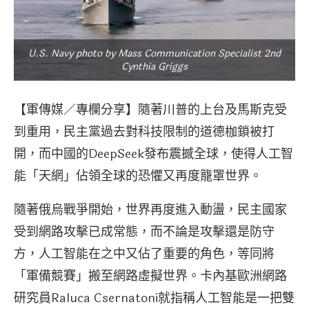
U.S. Navy photo by Mass Communication Specialist 2nd
Cynthia Griggs
【軍傳媒／專欄分享】隨著川普的上台及馬斯克受
到重用，民主黨過去對科技限制的道德枷鎖被打
開，而中國的DeepSeek發布震撼全球，使得人工智
能「天網」佔領全球的恐懼又再度籠罩世界。
隨著俄烏戰爭開始，世界再度進入動盪，民主國家
受到網路攻擊已成常態，而不論是攻擊還是防守
方，人工智能在之中又佔了重要的角色，等同將
「軍備競賽」搬至網路虛擬世界。卡內基歐洲網路
研究員Raluca Csernatoni就指稱人工智能是一把雙