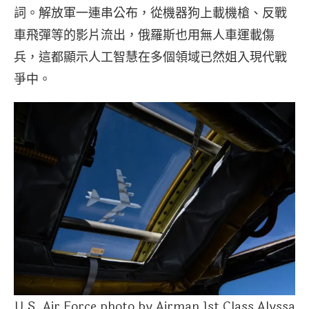
詞。解放軍一連串公布，從機器狗上載機槍、反戰
車飛彈等的影片流出，俄羅斯也用無人車運載傷
兵，這都顯示人工智慧在多個領域已然姐入現代戰
爭中。
U.S. Air Force photo by Airman 1st Class Alyssa