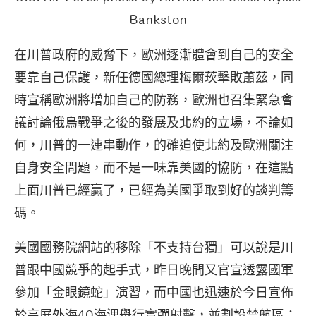
Bankston
在川普政府的威脅下，歐洲逐漸體會到自己的安全
要靠自己保護，新任德國總理梅爾莰擊敗蕭茲，同
時宣稱歐洲將增加自己的防務，歐洲也召集緊急會
議討論俄烏戰爭之後的發展及北約的立場，不論如
何，川普的一連串動作，的確迫使北約及歐洲關注
自身安全問題，而不是一味靠美國的協防，在這點
上面川普已經贏了，已經為美國爭取到好的談判籌
碼。
美國國務院網站的移除「不支持台獨」可以說是川
普跟中國競爭的起手式，昨日晚間又官宣透露國軍
參加「金眼鏡蛇」演習，而中國也迅速於今日宣佈
於高屏外海40海浬舉行實彈射擊，並劃設禁航區；