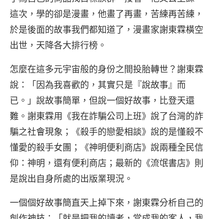
這次，學的卻是漫畫，他畫了再畫，苦練再苦練，
於是後面的故事我們都知道了，漫畫家謝東霖橫空
出世，天降各大排行榜。
怎麼在這多元宇宙般的身份之間投胎轉世？謝東霖
說：「因為我喜歡的，其實只是『說故事』而
已。」說故事簡單，但說一個好故事，比登天還
難。謝東霖用《我在詐騙公司上班》說了台灣的詐
騙之社會現象；《殺手的戀愛相談》說的是懂殺不
懂愛的殺手女團；《神明便利商店》說兩種全民信
仰：神明，還有便利商店；最新的《流氓書店》則
是說出自身所處的出版業現況。
一個個好故事簡直天上掉下來，謝東霖分析自己的
創作神技：「就是把我的讀者，當成我的客人，我