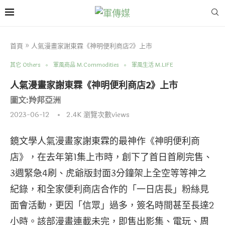
首頁
»
人氣漫畫家謝東霖《神明便利商店2》上市
其它 Others
軍風商品 M.Commodities
軍風生活 M.LIFE
人氣漫畫家謝東霖《神明便利商店2》上市
圖文:羚邦亞洲
2023-06-12
2.4K
瀏覽次數views
鏡文學人氣漫畫家謝東霖的最神作《神明便利商
店》，在去年第1集上市時，創下了首日首刷完售、
3週緊急4刷、虎爺版封面3分鐘架上全空等等神之
紀錄，和全家便利商店合作的「一日店長」粉絲見
面會活動，更因「信眾」過多，簽名時間甚至長達2
小時。該部漫畫連載未完，即售出影集、電玩、周