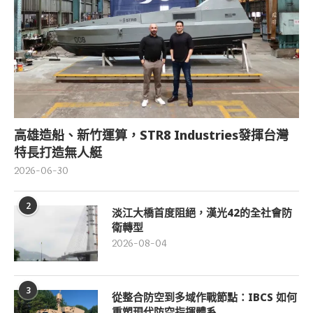
高雄造船、新竹運算，STR8 Industries發揮台灣
特長打造無人艇
2026-06-30
2
淡江大橋首度阻絕，漢光42的全社會防
衛轉型
2026-08-04
3
從整合防空到多域作戰節點：IBCS 如何
重塑現代防空指揮體系