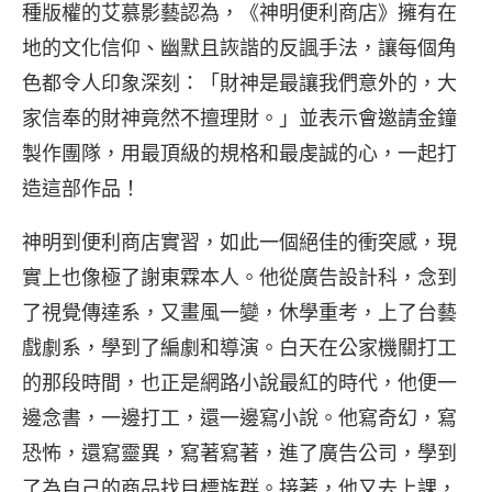
種版權的艾慕影藝認為，《神明便利商店》擁有在
地的文化信仰、幽默且詼諧的反諷手法，讓每個角
色都令人印象深刻：「財神是最讓我們意外的，大
家信奉的財神竟然不擅理財。」並表示會邀請金鐘
製作團隊，用最頂級的規格和最虔誠的心，一起打
造這部作品！
神明到便利商店實習，如此一個絕佳的衝突感，現
實上也像極了謝東霖本人。他從廣告設計科，念到
了視覺傳達系，又畫風一變，休學重考，上了台藝
戲劇系，學到了編劇和導演。白天在公家機關打工
的那段時間，也正是網路小說最紅的時代，他便一
邊念書，一邊打工，還一邊寫小說。他寫奇幻，寫
恐怖，還寫靈異，寫著寫著，進了廣告公司，學到
了為自己的商品找目標族群。接著，他又去上課，