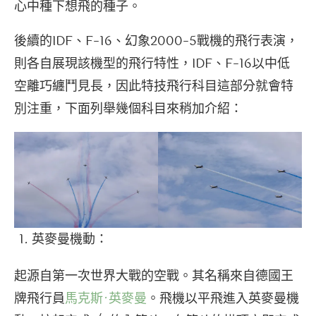
心中種下想飛的種子。
後續的IDF、F-16、幻象2000-5戰機的飛行表演，
則各自展現該機型的飛行特性，IDF、F-16以中低
空離巧纏鬥見長，因此特技飛行科目這部分就會特
別注重，下面列舉幾個科目來稍加介紹：
英麥曼機動：
起源自第一次世界大戰的空戰。其名稱來自德國王
牌飛行員
馬克斯·英麥曼
。飛機以平飛進入英麥曼機