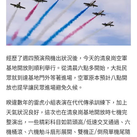
經歷了週四預演飛機出狀況後，今天的清泉崗空軍
基地開放則順利舉行。從清晨六點多開始，大批民
眾就到達基地門外等著進場，空軍原本預計八點開
放也提早讓民眾進場避免久候。
睽違數年的雷虎小組表演在代代傳承訓練下，加上
天氣狀況良好，這次也在清泉崗基地開放時七機完
整演出，一些精彩科目如箭頭高/低速交叉通過、六
機桶滾、六機觔斗扇形展開、雙機正/倒飛單機尾隨