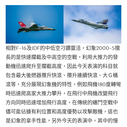
相對F-16及IDF的中低空刁鑽靈活，幻象2000-5擅
長的是快速攔截及中高空的空戰，利用大推力的發
動機迅速爬升至攔截高度，因此今天表演的科目就
包含最大後燃器攢升快滾、攢升連續快滾、大Ｇ桶
滾等，充分展現幻象機的特性，例如飛機180度轉彎
時迅速爬高家大推力攀升，在飛行中飛機改變飛行
方向同時迅速增加飛行高度，在傳統的纏鬥空戰中
儘可能佔據有利位置和高度優勢以攻擊敵機，這也
是幻象的拿手性能。另外今天的表演中，其中的慢