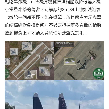
戰略轟炸機Tu-95機背機翼佈滿輪胎以降低無人機
小當量炸藥的傷害，到前線的Su-34上也如法泡製
（輪胎一個都不輕，能在機翼上放這麼多表示機翼
的結構絕對負擔得起）不過要把這麼多數量的輪胎
放到機背上，地勤人員恐怕是連聲咒罵吧！