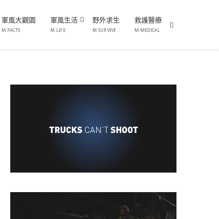
軍風大觀園
軍風生活
野外求生
救護醫療
M.FACTS
M.LIFE
M.SURVIVE
M.MEDICAL