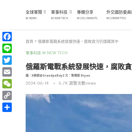
全球軍聞
軍事科技
專欄分享
外交國防委員
M.NEWS
M.NEW TECH
M.COLUMNISTS
M COMMITTEE
首頁
»
俄羅斯電戰系統發展快速，腐敗貪污仍隱藏其中
Facebook
軍事科技 M.NEW TECH
Line
俄羅斯電戰系統發展快速，腐敗貪
Twitter
圖：X帳號@GrandpaRoy2 文：軍傳媒 Bryan
Email
2024-06-14
6.7K
瀏覽次數views
WeChat
Copy
Link
分
享