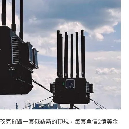
茨克摧毀一套俄羅斯的頂規，每套單價2億美金