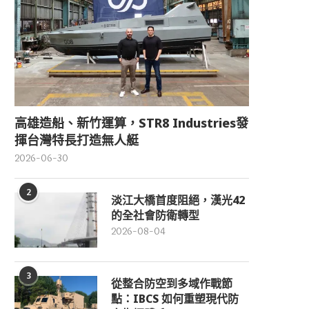
高雄造船、新竹運算，STR8 Industries發
揮台灣特長打造無人艇
2026-06-30
2
淡江大橋首度阻絕，漢光42
的全社會防衛轉型
2026-08-04
3
從整合防空到多域作戰節
點：IBCS 如何重塑現代防