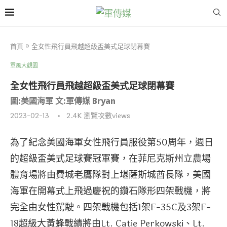
首頁
»
全女性飛行員飛越超級盃美式足球閉幕賽
軍風大觀園
全女性飛行員飛越超級盃美式足球閉幕賽
圖:美國海軍 文:軍傳媒 Bryan
2023-02-13
2.4K
瀏覽次數views
為了紀念美國海軍女性飛行員服役第50周年，週日
的超級盃美式足球賽冠軍賽，在菲尼克斯州立農場
體育場將由費城老鷹隊對上堪薩斯城酋長隊，美國
海軍在開幕式上飛過慶祝的鑽石隊形四架戰機，將
完全由女性駕駛。四架戰機包括1架F-35C及3架F-
18超級大黃蜂戰績將由Lt. Catie Perkowski、Lt.