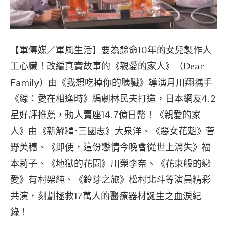
【軍傳媒／軍風生活】要為餘命10年的女兒製作人
工心臟！改編真實故事的《親愛的家人》（Dear
Family）由《我想吃掉你的胰臟》導演月川翔攜手
《線：愛在相逢時》編劇林民夫打造，日本網友4.2
星好評推薦，動人賣座14.7億日幣！《親愛的家
人》由《新解釋·三國志》大泉洋、《惡女花魁》菅
野美穗、《即使，這份戀情今晚會從世上消失》福
本莉子、《地獄的花園》川榮李奈、《花束般的戀
愛》有村架純、《鈴芽之旅》松村北斗等演員精彩
共演，刻劃拯救17萬人的醫療器材誕生之血淚紀
錄！