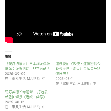
相關
《親愛的家人》日本網友爆淚
道枝駿佑《即使，這份戀情今
推薦：淚腺潰堤！非常感動！
晚會從世上消失》票房賣破15
2025-09-09
億日幣！
在「軍風生活 M.LIFE」中
2025-08-11
在「軍風生活 M.LIFE」中
菅野美穗Ｘ赤楚衛二 打造最
新恐怖懼獻《近畿．禁忌》
2025-08-12
在「軍風生活 M.LIFE」中