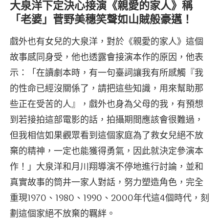
大泉洋下定決心接演《親愛的家人》稱
「老婆」菅野美穗笑聲如山賊般豪邁！
戲外也有女兒的大泉洋，對於《親愛的家人》這個
故事感同身受，他也透露會接演本作的原因，他表
示：「在讀劇本時，有一句臺詞讓我有所感觸『我
的性命已經沒關係了，請把這些知識，用來幫助那
些正在受苦的人』，戲外也身為父母的我，有預想
到若接拍這部電影的話，拍攝期間應該會很難過，
但我相信如果觀眾看到這個家庭為了救女兒絕不放
棄的精神，一定也能獲得勇氣，因此就決定參演本
作！」大泉洋和月川翔導演不停地進行討論，並和
真實故事的筒井一家人對話，努力塑造角色，完全
重現1970、1980、1990、2000年代這4個時代，刻
劃這個家絕不放棄的羈絆。