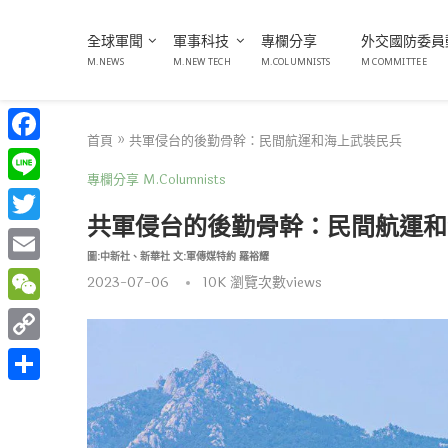
全球軍聞
軍事科技
專欄分享
外交國防委員
M.NEWS
M.NEW TECH
M.COLUMNISTS
M COMMITTEE
首頁
»
共軍侵台的後勤骨幹：民間航運和海上武裝民兵
Facebook
專欄分享 M.Columnists
Line
共軍侵台的後勤骨幹：民間航運和
Twitter
圖:中新社、新華社 文:軍傳媒特約 羅裕耀
Email
2023-07-06
10K
瀏覽次數views
WeChat
Copy
Link
分
享