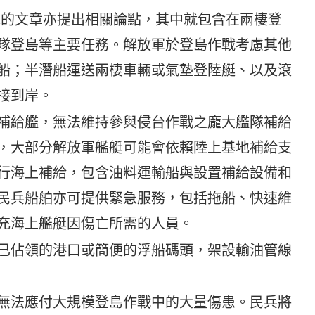
陸基地的文章亦提出相關論點，其中就包含在兩棲登
隊登島等主要任務。解放軍於登島作戰考慮其他
船；半潛船運送兩棲車輛或氣墊登陸艇、以及滾
接到岸。
補給艦，無法維持參與侵台作戰之龐大艦隊補給
，大部分解放軍艦艇可能會依賴陸上基地補給支
行海上補給，包含油料運輸船與設置補給設備和
民兵船舶亦可提供緊急服務，包括拖船、快速維
充海上艦艇因傷亡所需的人員。
已佔領的港口或簡便的浮船碼頭，架設輸油管線
無法應付大規模登島作戰中的大量傷患。民兵將