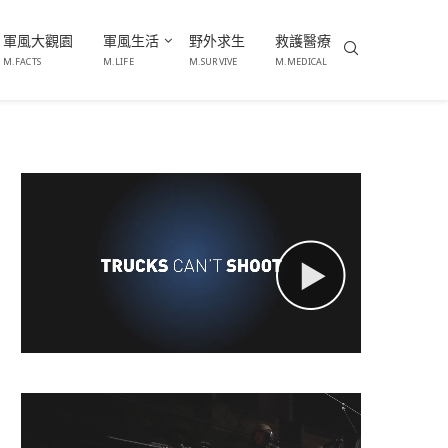
軍風大觀園
軍風生活
野外求生
救護醫療
M.FACTS
M.LIFE
M.SURVIVE
M.MEDICAL