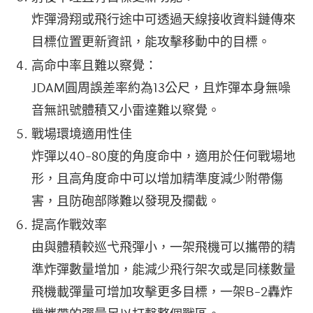
炸彈滑翔或飛行途中可透過天線接收資料鏈傳來
目標位置更新資訊，能攻擊移動中的目標。
高命中率且難以察覺：
JDAM圓周誤差率約為13公尺，且炸彈本身無噪
音無訊號體積又小雷達難以察覺。
戰場環境適用性佳
炸彈以40-80度的角度命中，適用於任何戰場地
形，且高角度命中可以增加精準度減少附帶傷
害，且防砲部隊難以發現及攔截。
提高作戰效率
由與體積較巡弋飛彈小，一架飛機可以攜帶的精
準炸彈數量增加，能減少飛行架次或是同樣數量
飛機載彈量可增加攻擊更多目標，一架B-2轟炸