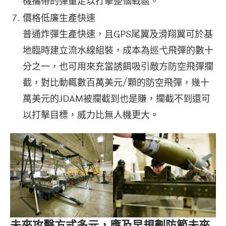
機攜帶的彈量足以打擊整個戰區。
價格低廉生產快速
普通炸彈生產快速，且GPS尾翼及滑翔翼可於基
地臨時建立流水線組裝，成本為巡弋飛彈的數十
分之一，也可用來充當誘餌吸引敵方防空飛彈攔
截，對比動輒數百萬美元/顆的防空飛彈，幾十
萬美元的JDAM被攔截到也是賺，攔截不到還可
以打擊目標，威力比無人機更大。
未來攻擊方式多元，應及早規劃防範未來