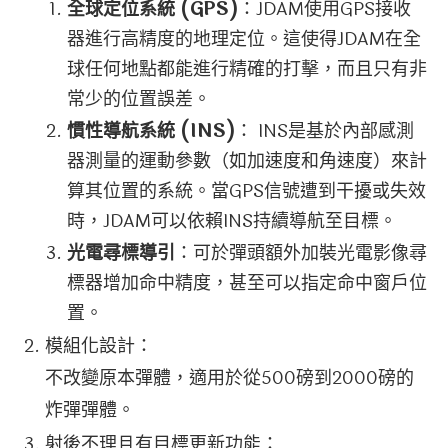
全球定位系統 (GPS)
：JDAM使用GPS接收
器進行高精度的地理定位。這使得JDAM在全
球任何地點都能進行精確的打擊，而且只有非
常少的位置誤差。
慣性導航系統 (INS)
： INS是基於內部感測
器測量的運動參數（如加速度和角速度）來計
算其位置的系統。當GPS信號遭到干擾或失效
時，JDAM可以依賴INS持續導航至目標。
光電尋標導引
：可於彈頭額外加裝光電影像尋
標器增加命中精度，甚至可以指定命中窗戶位
置。
模組化設計：
不改變原本彈體，適用於從500磅到2000磅的
炸彈彈體。
射後不理且有目標更新功能：