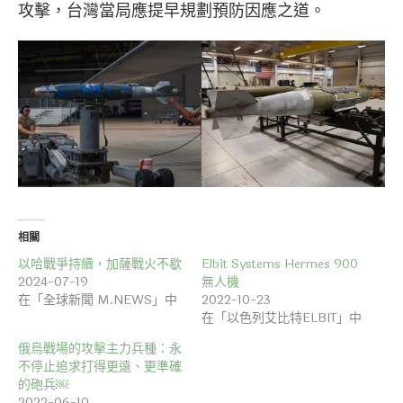
攻擊，台灣當局應提早規劃預防因應之道。
相關
以哈戰爭持續，加薩戰火不歇
Elbit Systems Hermes 900
2024-07-19
無人機
在「全球新聞 M.NEWS」中
2022-10-23
在「以色列艾比特ELBIT」中
俄烏戰場的攻擊主力兵種：永
不停止追求打得更遠、更準確
的砲兵￼
2022-06-10