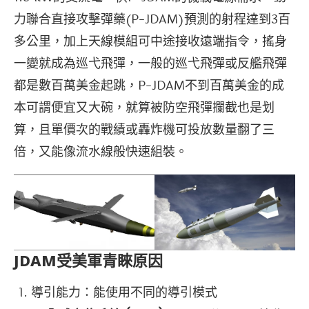
力聯合直接攻擊彈藥(P-JDAM)預測的射程達到3百
多公里，加上天線模組可中途接收遠端指令，搖身
一變就成為巡弋飛彈，一般的巡弋飛彈或反艦飛彈
都是數百萬美金起跳，P-JDAM不到百萬美金的成
本可謂便宜又大碗，就算被防空飛彈攔截也是划
算，且單價次的戰績或轟炸機可投放數量翻了三
倍，又能像流水線般快速組裝。
JDAM受美軍青睞原因
導引能力：能使用不同的導引模式