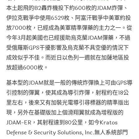
本土起飛的B2轟炸機投下約600枚的JDAM炸彈、
伊拉克戰爭中使用6529枚、阿富汗戰爭中美軍約投
放7000枚，已經成為美軍精準彈藥的主力之一。從
今年3月起美國也已經援助烏克蘭JDAM彈藥，不過
受俄羅斯GPS干擾影響及烏克蘭不具空優的情況下
成效似乎不佳。而近日以色列一週就在加薩地區投
放超過6000枚。
基本型的JDAM就是一般的傳統炸彈換上可由GPS導
引控制的彈翼，使其成為導引炸彈，射程約在18公
里左右，後來又有加裝光電導引尋標器的精準版出
現，另外在基礎版加上個滑翔翼就成為增程版的
JDAM-ER，其射程達到80公里，如今Kratos
Defense & Security Solutions, Inc.無人系統部門