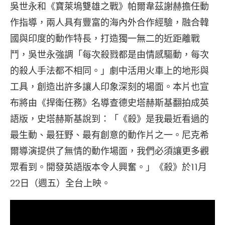
吳世永和《寶萊塢雙雄之戰》帕爾韋茲謝赫擔任動
作指導，兩人具有豐富的海內外合作經驗，融合韓
國與印度的動作特長，打造獨一無二的近距離戰
鬥，吳世永強調「每次殺戮都是由情感驅動，每次
的殺人手法都不相同。」劇中活用火車上的地形與
工具，創造出許多讓人印象深刻的場面。本片也宣
布將由《捍衛任務》名導查德史塔赫斯基翻拍成英
語版，史塔赫斯基說到：「《殺》是我最近看過的
最生動、最狂野、最有創意的動作片之一。尼克希
爾導演提供了無情的動作場面，我們必須讓更多觀
眾看到。開發英語版本令人興奮。」《殺》於11月
22日（週五）全台上映。