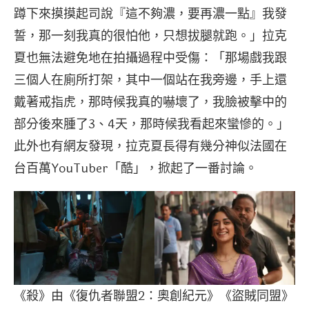
蹲下來摸摸起司說『這不夠濃，要再濃一點』我發
誓，那一刻我真的很怕他，只想拔腿就跑。」拉克
夏也無法避免地在拍攝過程中受傷：「那場戲我跟
三個人在廁所打架，其中一個站在我旁邊，手上還
戴著戒指虎，那時候我真的嚇壞了，我臉被擊中的
部分後來腫了3、4天，那時候我看起來蠻慘的。」
此外也有網友發現，拉克夏長得有幾分神似法國在
台百萬YouTuber「酷」，掀起了一番討論。
《殺》由《復仇者聯盟2：奧創紀元》《盜賊同盟》