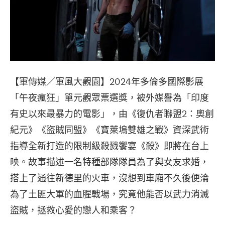
【軍傳媒／軍風大觀園】2024年多倫多國際影展
「午夜瘋狂」單元觀眾票選獎，被外媒譽為「印度
有史以來最暴力的電影」，由《復仇者聯盟2：奧創
紀元》《盜賊同盟》《寶萊塢雙雄之戰》資深武術
指導全新打造的限制級殺戮饗宴《殺》即將在台上
映。故事描述一名特種部隊隊員為了與女友求婚，
搭上了通往新德里的火車，沒想到車廂不久後便淪
為了土匪大軍的血腥戰場，究竟他能否以武力消滅
盜賊，拯救心愛的戀人和乘客？