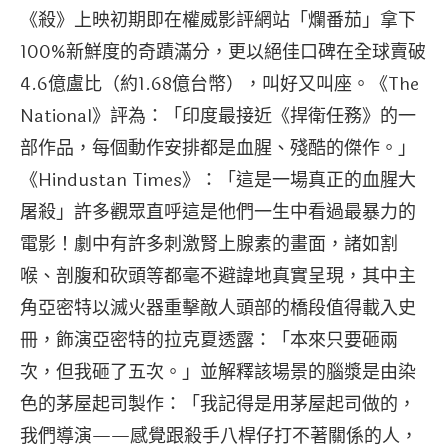
《殺》上映初期即在權威影評網站「爛番茄」拿下
100%新鮮度的奇蹟滿分，更以絕佳口碑在全球賣破
4.6億盧比（約1.68億台幣），叫好又叫座。《The
National》評為：「印度最接近《捍衛任務》的一
部作品，每個動作安排都是血腥、殘酷的傑作。」
《Hindustan Times》：「這是一場真正的血腥大
屠殺」許多觀眾直呼這是他們一生中看過最暴力的
電影！劇中有許多刺激腎上腺素的畫面，諸如割
喉、剖腹和砍頭等都毫不避諱地真實呈現，其中主
角亞密特以滅火器重擊敵人頭部的橋段值得載入史
冊，飾演亞密特的拉克夏透露：「本來只要砸兩
次，但我砸了五次。」並解釋該場景的腦漿是由染
色的茅屋起司製作：「我記得是用茅屋起司做的，
我們導演——感覺跟殺手八桿仔打不著關係的人，