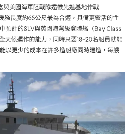
概念與美國海軍陸戰隊遠徵先進基地作戰
援艦長度約65公尺最為合適，具備更靈活的性
計的SLV與英國海灣級登陸艦（Bay Class
時全天候運作的能力，同時只要18-20名船員就能
能以更少的成本在許多造船廠同時建造，每艘