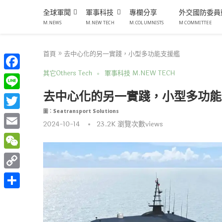
全球軍聞
軍事科技
專欄分享
外交國防委員
M.NEWS
M.NEW TECH
M.COLUMNISTS
M COMMITTEE
首頁
»
去中心化的另一實踐，小型多功能支援艦
其它Others Tech
軍事科技 M.NEW TECH
Facebook
去中心化的另一實踐，小型多功能
Line
圖：Seatransport Solutions
Twitter
2024-10-14
23.2K
瀏覽次數views
Email
WeChat
Copy
Link
分
享