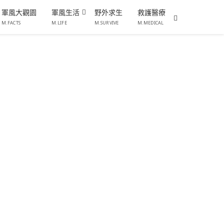
軍風大觀園
軍風生活
野外求生
救護醫療
M.FACTS
M.LIFE
M.SURVIVE
M.MEDICAL