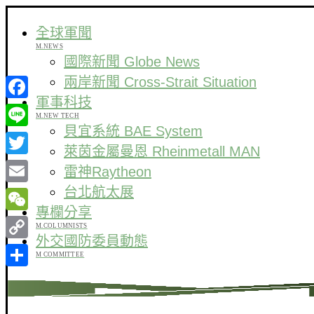
全球軍聞
M.NEWS
國際新聞 Globe News
兩岸新聞 Cross-Strait Situation
軍事科技
Facebook
M.NEW TECH
貝宜系統 BAE System
Line
萊茵金屬曼恩 Rheinmetall MAN
Twitter
雷神Raytheon
台北航太展
Email
專欄分享
WeChat
M.COLUMNISTS
外交國防委員動態
Copy
M COMMITTEE
Link
分
享