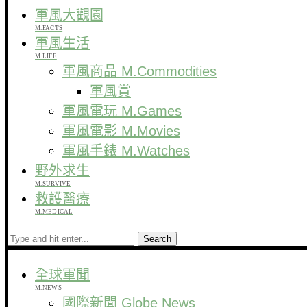
軍風大觀園
M.FACTS
軍風生活
M.LIFE
軍風商品 M.Commodities
軍風賞
軍風電玩 M.Games
軍風電影 M.Movies
軍風手錶 M.Watches
野外求生
M.SURVIVE
救護醫療
M.MEDICAL
Search
全球軍聞
M.NEWS
國際新聞 Globe News