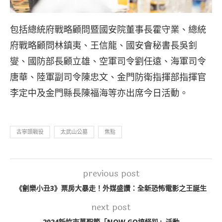
包括總統府戰略顧問暨國安院董事長霍守業、總統
府戰略顧問林鎮夷、王信龍、國安會秘書長吳釗
燮、國防部長顧立雄、空軍司令劉任遠、海軍司令
唐華、陸軍副司令陳忠文、金門防衛指揮部指揮官
李定中及金門縣長陳福海等亦出席今日活動。
古寧頭戰役
太武山公墓
焦點
previous post
《劊樂小丑3》票房大暴走！外媒盛讚：全新恐怖電影之王誕生
next post
2024新竹市萬聖節「NOW GO搞怪趴」活動