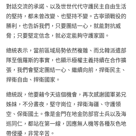
對話交流的承諾、以及世世代代守護民主自由生活
的堅持，都未曾改變、也堅持不變。古寧頭戰役的
勝利，也告訴我們，只要團結一心，就能對抗威
脅；只要堅定信念，就必定能夠守護家園。
總統表示，當前區域局勢依然複雜、而北韓派遣部
隊至俄羅斯的事實，也顯示極權主義持續在合作擴
張，我們會堅定團結一心、繼續向前，捍衛民主、
捍衛自由、捍衛國家。
總統說，他要藉今天這個機會，再次感謝國軍弟兄
姊妹，不分晝夜，堅守崗位，捍衛海疆、守護領
空、保衛國土。像是金門在地金防部官士兵以及海
巡同仁，都站在第一線，因應無人機等各種灰色地
帶侵擾，非常辛苦。