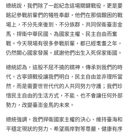
總統說，我們除了一起紀念這場關鍵戰役，更是要
銘記參戰前輩們的犧牲奉獻，他們在那個艱困的戰
場上，不分先來後到、不分族群、共同保衛臺澎金
馬、捍衛中華民國、為國家主權、民主自由而奮
戰。今天現場有很多參戰前輩，都已經耄耋之年，
仍然關心國家發展，感謝他們出生入死保家衛國。
總統認為，這股不屈不撓的精神，傳承到我們的時
代，古寧頭戰役讓我們明白，民主自由並非理所當
然，而是需要世世代代的人共同努力守護；我們珍
惜民主自由的生活方式，不能、也不會讓任何外部
勢力，改變臺澎金馬的未來。
總統強調，我們捍衛國家主權的決心、維持臺海和
平穩定現狀的努力、希望兩岸對等尊嚴，健康有序