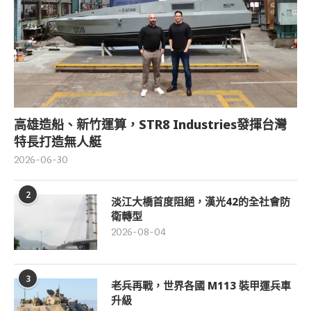
高雄造船、新竹運算，STR8 Industries發揮台灣
特長打造無人艇
2026-06-30
2
淡江大橋首度阻絕，漢光42的全社會防
衛轉型
2026-08-04
3
老兵再戰，世界各國 M113 裝甲運兵車
升級