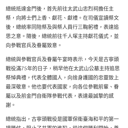
總統抵達金門後，首先前往太武山忠烈祠擔任主
祭，向將士們上香、獻花、獻禮。在司儀宣讀祭文
後，總統率同陪祭及與祭人員行三鞠躬禮，表達追
思之意。隨後，總統前往千人塚主持獻花儀式，並
向參戰官兵及眷屬致意。
總統與參戰官兵及眷屬午宴時表示，今天是古寧頭
戰役滿75年的日子，稍早他在太武山公墓主持追思
祭悼典禮，代表全體國人，向捨身護國的忠靈致上
最深敬意。他也要代表國家，向各位參戰前輩、眷
屬以及前金門自衛隊參戰代表，表達最誠摯的感
謝。
總統指出，古寧頭戰役是國軍保衛臺海和平的第一