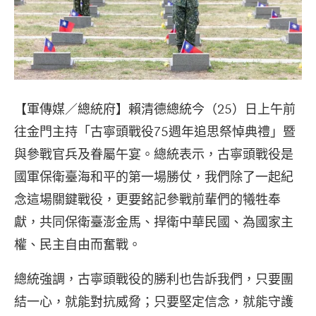
【軍傳媒／總統府】賴清德總統今（25）日上午前
往金門主持「古寧頭戰役75週年追思祭悼典禮」暨
與參戰官兵及眷屬午宴。總統表示，古寧頭戰役是
國軍保衛臺海和平的第一場勝仗，我們除了一起紀
念這場關鍵戰役，更要銘記參戰前輩們的犧牲奉
獻，共同保衛臺澎金馬、捍衛中華民國、為國家主
權、民主自由而奮戰。
總統強調，古寧頭戰役的勝利也告訴我們，只要團
結一心，就能對抗威脅；只要堅定信念，就能守護