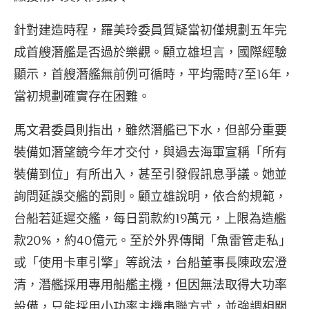
針對建造時程，羅美玲委員質疑當初僅規劃五年完
成首艘潛艦是否過於樂觀。顧立雄坦言，國際經驗
顯示，首艘潛艦無前例可循時，平均需時7至16年，
當初規劃確實存在困難。
馬文君委員則指出，雖然潛艦已下水，但部分重要
裝備如潛望鏡今年才交付，與過去海軍宣稱「所有
裝備到位」有所出入，甚至引發假訊息爭議。她並
詢問延誤交艦的罰則。顧立雄說明，依合約規範，
台船若延遲交艦，每日罰款約19萬元，上限為造艦
款20%，約40億元。至於外界傳聞「魚雷管走私」
或「使用卡車引擎」等說法，台船董事長陳政宏澄
清，潛艦採用專用船艦主機，但因無法取得大功率
設備，只能採用小功率主機串聯方式，並強調相關