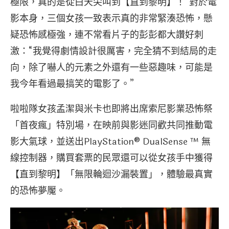
極限，真的是從白天尖叫到【直到黎明】！”對於電
影本身，三個女孩一致表示真的非常緊湊恐怖，懸
疑恐怖感極強，連不常看片子的彭彭都大讚好刺
激：“我覺得劇情設計很厲害，完全猜不到結局的走
向，除了嚇人的元素之外還有一些惡趣味，可能是
我今年看過最搞笑的電影了。”
啦啦隊女孩孟潔與米卡也即將出席索尼影業恐怖祭
「首夜瘋」特別場，在映前與影迷同歡共同推動電
影大氣球，並送出PlayStation® DualSense ™ 無
線控制器，購買套票的民眾還可以從女孩手中獲得
【直到黎明】「無限輪迴沙漏裝置」，體驗最真實
的恐怖夢魘。