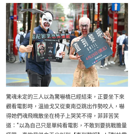
驚魂未定的三人以為驚嚇橋已經結束，正要坐下來
觀看電影時，溫迪戈又從東南亞跳出作勢咬人，嚇
得她們魂飛魄散坐在椅子上哭笑不得，菲菲苦笑
道：“以為自己只是單純看電影，不敢到要挑戰膽量