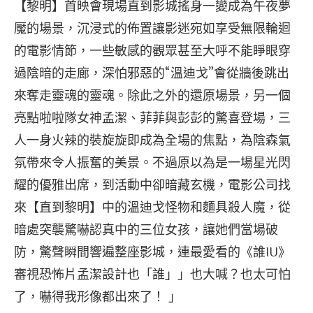
【黎明】首映會現場直到影城搖身一變成為午夜夢
魘的場景，沉浸式的佈置讓影迷宛如享受無限輪迴
的電影情節，一些敏感的觀眾甚至大呼不能睜眼穿
過陰暗的走廊，深怕邪惡的“溫迪戈”會從牆後跳出
來奪走靈魂的靈魂。除此之外的還原場景，另一個
亮點啦啦隊女神孟潔、菲菲與彭彭的驚喜登場，三
人一身火辣的裝旋旋即成為全場的焦點，為陰森氣
氛帶來令人振奮的美景。不過原以為是一場星光閃
耀的優雅出席，到活動中卻暗藏玄機，電影公司找
來【直到黎明】中的溫迪戈怪物和麵具殺人魔，從
暗處突襲驚嚇認真中的三位女孩，讓她們當場破
防，驚聲瞬間響遍整座影城，連最愛看的《誰IU》
審視恐怖片孟潔設計也「誰」」也大喊？也太可怕
了，嚇得我形像都出來了！ 」