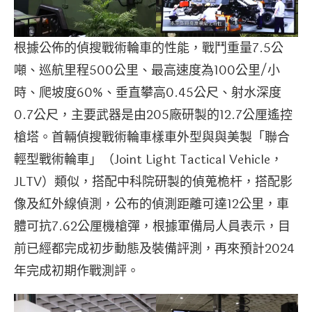
根據公佈的偵搜戰術輪車的性能，戰鬥重量7.5公
噸、巡航里程500公里、最高速度為100公里/小
時、爬坡度60%、垂直攀高0.45公尺、射水深度
0.7公尺，主要武器是由205廠研製的12.7公厘遙控
槍塔。首輛偵搜戰術輪車樣車外型與與美製「聯合
輕型戰術輪車」（Joint Light Tactical Vehicle，
JLTV）類似，搭配中科院研製的偵蒐桅杆，搭配影
像及紅外線偵測，公布的偵測距離可達12公里，車
體可抗7.62公厘機槍彈，根據軍備局人員表示，目
前已經都完成初步動態及裝備評測，再來預計2024
年完成初期作戰測評。