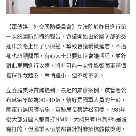
【軍傳媒／外交國防委員會】立法院於昨日進行第
一次的國防部備詢報告，會議開始由於國防部的交
通車於路上出了小擦撞，導致會議稍微延宕，不過
卻也凸顯問題，有心人士只要知道會議期程，並針
對此車輛進行攻擊，將有可能一次性影響國軍整個
指揮作戰體系，事情雖小，但不可不防。
立委羅美玲質詢提到，最近的麻疹案例，疾管署公
布感染年齡為20-40歲，恰好是國軍人員的年齡，
國軍有無因應措施。軍醫局長蔡建松回覆，1981年
後大部分國人都有打NMR，大概只有1%到3％是沒
有打的，但國軍入伍前都會針對麻疹抗體做檢測，