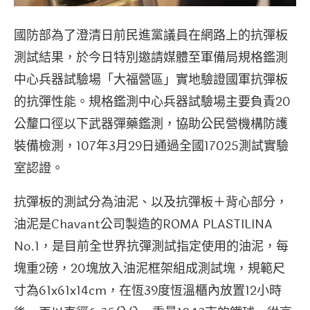
國防部為了澄清日前民進黨議員在網路上的抗彈板
測試結果，於今日特別邀請媒體至軍備局規格鑑測
中心兵器試驗場「大福營區」實地驗證國軍抗彈板
的抗彈性能。規格鑑測中心兵器試驗場主要負責20
公釐口徑以下武器彈藥鑑測，協助公民營機構防護
裝備檢測，107年3月29日通過全國17025測試實驗
室認證。
抗彈板的測試分為油泥、以及抗彈板＋背心部分，
油泥是Chavant公司製造的ROMA PLASTILINA
No.1，是目前全世界抗彈測試指定使用的油泥，每
塊重2磅，20塊放入油泥框架組成測試塊，規範尺
寸為61x61x14cm，在恆39度恆溫櫃內放置12小時