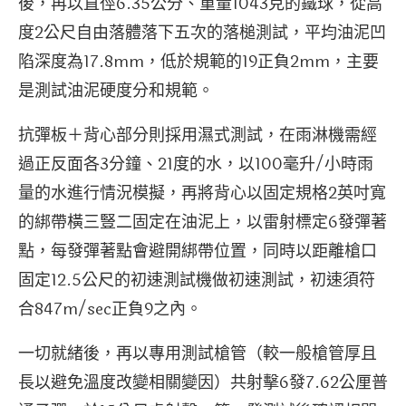
後，再以直徑6.35公分、重量1043克的鐵球，從高
度2公尺自由落體落下五次的落槌測試，平均油泥凹
陷深度為17.8mm，低於規範的19正負2mm，主要
是測試油泥硬度分和規範。
抗彈板＋背心部分則採用濕式測試，在雨淋機需經
過正反面各3分鐘、21度的水，以100毫升/小時雨
量的水進行情況模擬，再將背心以固定規格2英吋寬
的綁帶橫三豎二固定在油泥上，以雷射標定6發彈著
點，每發彈著點會避開綁帶位置，同時以距離槍口
固定12.5公尺的初速測試機做初速測試，初速須符
合847m/sec正負9之內。
一切就緒後，再以專用測試槍管（較一般槍管厚且
長以避免溫度改變相關變因）共射擊6發7.62公厘普