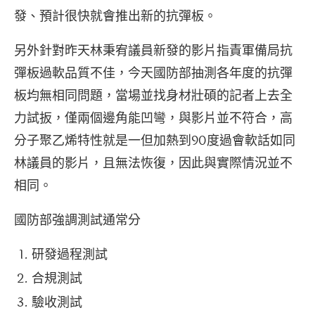
發、預計很快就會推出新的抗彈板。
另外針對昨天林秉宥議員新發的影片指責軍備局抗
彈板過軟品質不佳，今天國防部抽測各年度的抗彈
板均無相同問題，當場並找身材壯碩的記者上去全
力試扳，僅兩個邊角能凹彎，與影片並不符合，高
分子聚乙烯特性就是一但加熱到90度過會軟話如同
林議員的影片，且無法恢復，因此與實際情況並不
相同。
國防部強調測試通常分
研發過程測試
合規測試
驗收測試