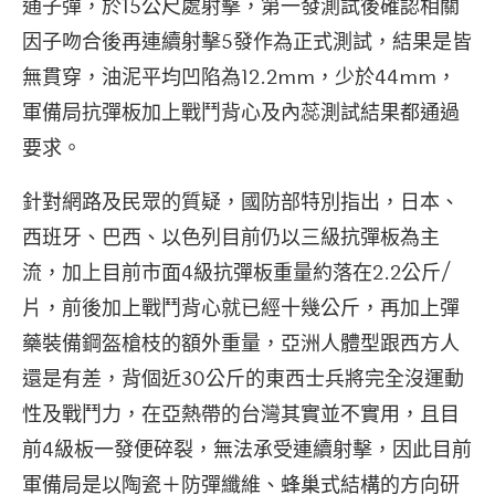
通子彈，於15公尺處射擊，第一發測試後確認相關
因子吻合後再連續射擊5發作為正式測試，結果是皆
無貫穿，油泥平均凹陷為12.2mm，少於44mm，
軍備局抗彈板加上戰鬥背心及內蕊測試結果都通過
要求。
針對網路及民眾的質疑，國防部特別指出，日本、
西班牙、巴西、以色列目前仍以三級抗彈板為主
流，加上目前市面4級抗彈板重量約落在2.2公斤/
片，前後加上戰鬥背心就已經十幾公斤，再加上彈
藥裝備鋼盔槍枝的額外重量，亞洲人體型跟西方人
還是有差，背個近30公斤的東西士兵將完全沒運動
性及戰鬥力，在亞熱帶的台灣其實並不實用，且目
前4級板一發便碎裂，無法承受連續射擊，因此目前
軍備局是以陶瓷＋防彈纖維、蜂巢式結構的方向研