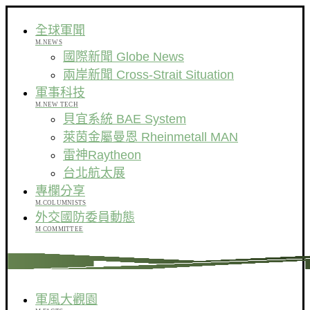
全球軍聞
M.NEWS
國際新聞 Globe News
兩岸新聞 Cross-Strait Situation
軍事科技
M.NEW TECH
貝宜系統 BAE System
萊茵金屬曼恩 Rheinmetall MAN
雷神Raytheon
台北航太展
專欄分享
M.COLUMNISTS
外交國防委員動態
M COMMITTEE
軍風大觀園