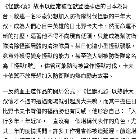
《怪獸8號》故事以經常被怪獸登陸肆虐的日本為舞
台，敘述一名32歲仍想加入防衛隊討伐怪獸的中年大
叔，成為人們心目中英雄的日比野卡夫卡，然而命運不
斷的打壓，逼著他不得不向現實低頭，只能成為幫防衛
隊清除怪獸屍體的清潔隊員。某日他遭小型怪獸襲擊，
竟意外獲得變身怪獸的能力，甚至強大到被防衛隊命名
為「怪獸8號」，儘管可能隨時被當作怪獸討伐，卡夫
卡依舊不放棄想加入防衛隊的熱血勵志故事。
一反熱血王道作品的開局公式，《怪獸8號》以熟齡大
叔懷才不遇的遭遇開場就引起廣大共鳴，而其中擔任日
比野卡夫卡聲優的福西勝也有同感，他形容自己：「入
行多年，年近30，一直沒有一個堪稱代表作的角色，尤
其三年的疫情期間，許多工作機會都被迫延遲，前途堪