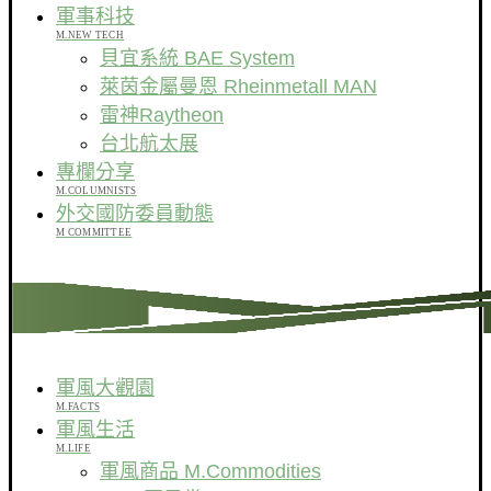
軍事科技
M.NEW TECH
貝宜系統 BAE System
萊茵金屬曼恩 Rheinmetall MAN
雷神Raytheon
台北航太展
專欄分享
M.COLUMNISTS
外交國防委員動態
M COMMITTEE
軍風大觀園
M.FACTS
軍風生活
M.LIFE
軍風商品 M.Commodities