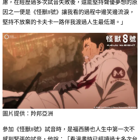
慮，在經歷過多次試音失敗後，還能堅持聲優夢想的原
因之一便是《怪獸8號》讓我看的過程中邊笑邊流淚，
堅持不放棄的卡夫卡一路伴我渡過人生最低潮。」
圖片提供：羚邦亞洲
參加《怪獸8號》試音時，是福西勝也人生中第一次不
感到緊張的試音，他說：「看漫畫時已經讀過太多次台