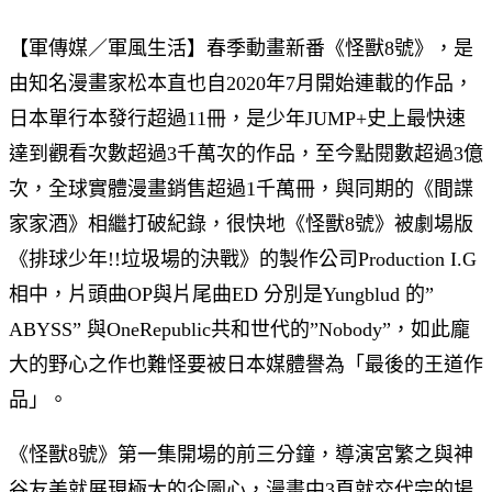
【軍傳媒／軍風生活】春季動畫新番《怪獸8號》，是
由知名漫畫家松本直也自2020年7月開始連載的作品，
日本單行本發行超過11冊，是少年JUMP+史上最快速
達到觀看次數超過3千萬次的作品，至今點閱數超過3億
次，全球實體漫畫銷售超過1千萬冊，與同期的《間諜
家家酒》相繼打破紀錄，很快地《怪獸8號》被劇場版
《排球少年!!垃圾場的決戰》的製作公司Production I.G
相中，片頭曲OP與片尾曲ED 分別是Yungblud 的”
ABYSS” 與OneRepublic共和世代的”Nobody”，如此龐
大的野心之作也難怪要被日本媒體譽為「最後的王道作
品」。
《怪獸8號》第一集開場的前三分鐘，導演宮繁之與神
谷友美就展現極大的企圖心，漫畫中3頁就交代完的場