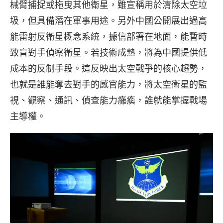
械臂捕捉或拖曳其他衛星，雖宣稱用於清除太空垃
圾，但具備潛在軍事用途。另外中國公開展出過高
能雷射反衛星概念系統，據信部署在地面，能暫時
致盲對手偵察衛星。若技術成熟，將為中國提供低
成本的反制手段。這反映出太空戰爭的核心趨勢，
也就是誰能奪去對手的感官能力，將太空衛星的監
視、觀察、通訊、偵查能力癱瘓，誰就能掌握戰場
主導權。