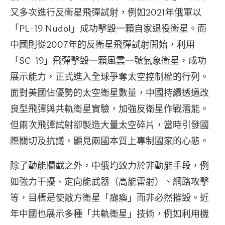
又多次進行反衛星飛彈試射，例如2021年俄軍以
「PL-19 Nudol」成功擊毀一顆自家退役衛星。而
中國則從2007年的反衛星飛彈試射開始，利用
「SC-19」飛彈擊毀一顆風雲一號氣象衛星，成功
展示能力，正式進入全球爭奪太空控制權的行列。
面對美國佔優勢的太空衛星數量，中國持續透過改
良型飛彈與共軌衛星實驗，加強反衛星作戰潛能。
但兩次飛彈試射卻製造大量太空碎片，當時引發國
際關切及抗議，顯見兩國本質上專制國家的心態。
除了動能攔截之外，中俄均致力於非動能手段，例
如強力干擾、定向能武器（高能雷射）、網路攻擊
等，目標是使敵方衛星「癱瘓」而非必然摧毀。近
年中國也展示多種「共軌衛星」技術，例如利用機