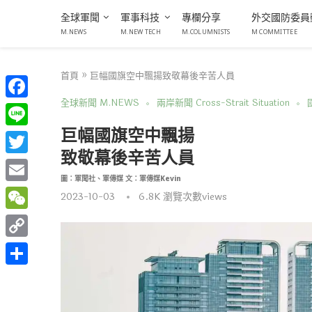
全球軍聞
軍事科技
專欄分享
外交國防委員
M.NEWS
M.NEW TECH
M.COLUMNISTS
M COMMITTEE
首頁
»
巨幅國旗空中飄揚致敬幕後辛苦人員
全球新聞 M.NEWS
兩岸新聞 Cross-Strait Situation
國
Facebook
巨幅國旗空中飄揚
Line
致敬幕後辛苦人員
Twitter
圖：軍聞社、軍傳媒 文：軍傳媒Kevin
Email
2023-10-03
6.8K
瀏覽次數views
WeChat
Copy
Link
分
享