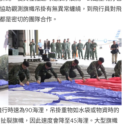
協助觀測旗幟吊掛有無異常纏繞，到飛行員對飛
都是密切的團隊合作。
常飛行時速為90海浬，吊掛重物如水袋或物資時的
力扯裂旗幟，因此速度會降至45海浬。大型旗幟