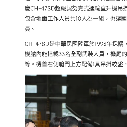
慶CH-47SD超級契努克式運輸直升機吊
包含地面工作人員共10人為一組，也讓
員。
CH-47SD是中華民國陸軍於1998年採購
機艙內能搭載33名全副武裝人員，機尾
等。機首右側艙門上方配備1具吊掛絞盤