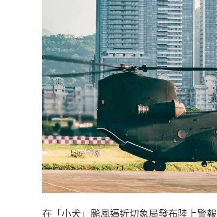
在「小犬」颱風逼近切象局發布陸上警報