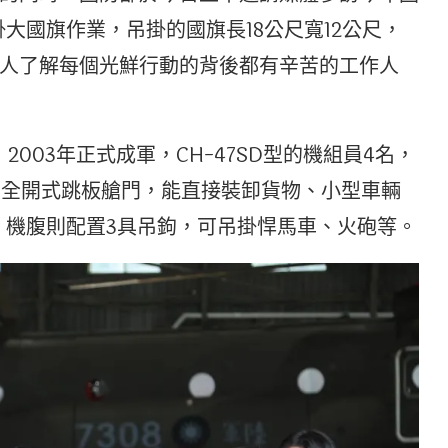
掛大國旗作業，吊掛的國旗長18公尺寬12公尺，
國人了解每個光鮮行動的背後都有辛苦的工作人
，2003年正式成軍，CH-47SD型的機組員4名，
的全開式跳板艙門，能直接裝卸貨物、小型車輛
，機腹則配置3具吊鉤，可吊掛悍馬車、火砲等。