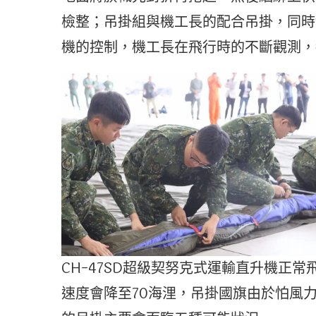
檢整；吊掛組與機工長的配合吊掛，同時
機的控制，機工長在飛行時的不斷觀測，
CH-47SD超級契努克式運輸直升機正
速度會降至70海浬，吊掛國旗由於怕風