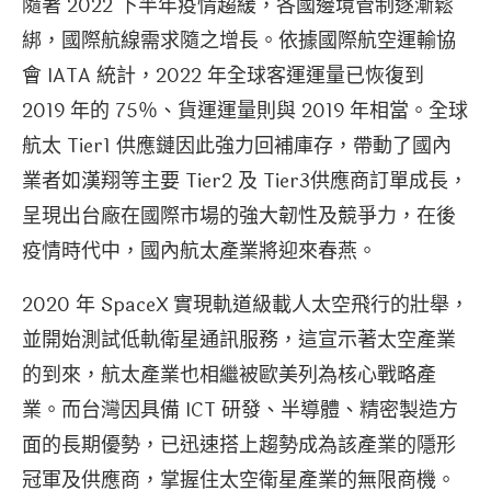
隨著 2022 下半年疫情趨緩，各國邊境管制逐漸鬆
綁，國際航線需求隨之增長。依據國際航空運輸協
會 IATA 統計，2022 年全球客運運量已恢復到
2019 年的 75％、貨運運量則與 2019 年相當。全球
航太 Tier1 供應鏈因此強力回補庫存，帶動了國內
業者如漢翔等主要 Tier2 及 Tier3供應商訂單成長，
呈現出台廠在國際市場的強大韌性及競爭力，在後
疫情時代中，國內航太產業將迎來春燕。
2020 年 SpaceX 實現軌道級載人太空飛行的壯舉，
並開始測試低軌衛星通訊服務，這宣示著太空產業
的到來，航太產業也相繼被歐美列為核心戰略產
業。而台灣因具備 ICT 研發、半導體、精密製造方
面的長期優勢，已迅速搭上趨勢成為該產業的隱形
冠軍及供應商，掌握住太空衛星產業的無限商機。