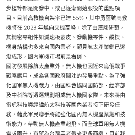
步槍等都是開發中，或已逐漸開始服役的重點項
目。目前高教機自製率已達 55%，其中勇鷹號高教
機將在 2023 年邁向交機高峰，除了由漢翔研製，
其精密零組件如減速板蒙皮、發動機零件、縱樑、
機身結構也多來自國內業者，顯見航太產業鏈已逐
漸成形，國內軍機市場前景看俏。
國防發展除航太產業外，無人機也因近來烏俄戰爭
戰略應用，成為各國政府關注的發展重點。為了強
化國軍無人機戰力，由國科會協同國防部、經濟部
及中科院等遴選規劃組成無人機國家隊，未來將由
雷虎科技與經緯航太科技等國內業者接下研發任
務，藉此軍民聯手將能強化國內無人機產業鏈和技
術能力，帶動無人機產業起飛。而全球軍用無人機
需求攀升，有望為台灣業者帶來更多商機，目前我