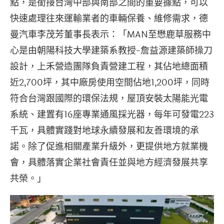
點，是銜接台灣中部與南部之間的重要據點，可以
快速處理往來運輸業者的車輛保養、維修需求，德
曼汽車李茂芳董事長表示：「MAN至懋鹿草服務中
心是由朝陽科技大學建築系教授-詹益源建築師操刀
設計，上禾營造團隊負責營建工程，其佔地總面積
近2,700坪，其中廠房使用空間佔地1,200坪，同時
符合台灣跟國際的環保法規，屋頂安裝太陽能光電
系統、建置有16座專業通風採光器，每年可發電223
千瓦，具體實踐對地球永續發展和友善環境的承
諾。除了促進相關產業升級外，更提供地方就業機
會，具體落實企業社會責任並與地方經濟發展共享
共榮。」