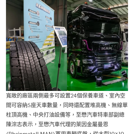
寬敞的廠區兩側最多可設置24個保養車道、室內空
間可容納5座天車數量，同時還配置堆高機、無線單
柱頂高機、中央打油設備等，至懋汽車特車部副總
陳淙志表示，至懋汽車代理的萊因金屬曼恩