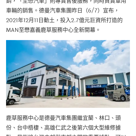
銷，「至懋汽車」則專責售後服務，同時負責軍用
車輛的銷售。德曼汽車集團昨日（6/7）宣布，
2021年12月11日動土，投入2.7億元巨資所打造的
MAN至懋嘉義鹿草服務中心全新開幕。
鹿草服務中心是德曼汽車集團繼宜蘭、林口、頭
份、台中梧棲、高雄仁武之後第六個大型維修據