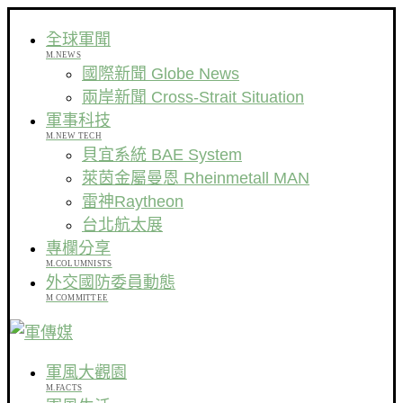
全球軍聞
M.NEWS
國際新聞 Globe News
兩岸新聞 Cross-Strait Situation
軍事科技
M.NEW TECH
貝宜系統 BAE System
萊茵金屬曼恩 Rheinmetall MAN
雷神Raytheon
台北航太展
專欄分享
M.COLUMNISTS
外交國防委員動態
M COMMITTEE
軍風大觀園
M.FACTS