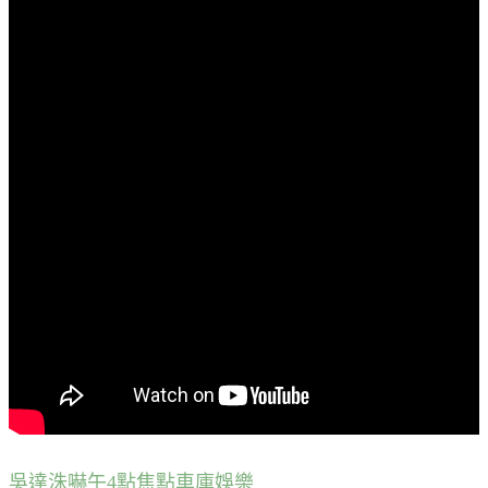
吳達洙
嚇午4點
焦點
車庫娛樂