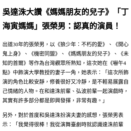
吳達洙大讚《媽媽朋友的兒子》「丁
海寅媽媽」張榮男：認真的演員！
出道30年的張榮男，以《狼少年：不朽的愛》、《開心
鬼上身》、《機密同盟》、《媽媽朋友的兒子》、《未
知的首爾》等作為台灣觀眾所熟知，這次她在《嚇午4
點》中飾演大學教授的妻子一角，她表示：「這次所飾
演的角色比較安靜，修養很好又冷靜，是不輕易展露自
己情緒的人物。在和達洙前輩、弘波前輩一起演戲時，
其實有許多部分都是即興發揮，非常有趣。」
另外，對於首度和吳達洙扮演夫妻的感想，張榮男表
示：「我覺得很棒！我從演舞臺劇時就認識達洙前輩