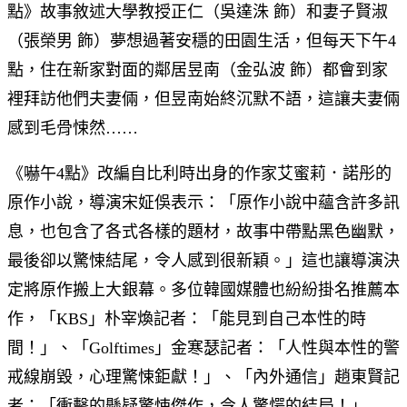
點》故事敘述大學教授正仁（吳達洙 飾）和妻子賢淑
（張榮男 飾）夢想過著安穩的田園生活，但每天下午4
點，住在新家對面的鄰居昱南（金弘波 飾）都會到家
裡拜訪他們夫妻倆，但昱南始終沉默不語，這讓夫妻倆
感到毛骨悚然……
《嚇午4點》改編自比利時出身的作家艾蜜莉．諾彤的
原作小說，導演宋姃俁表示：「原作小說中蘊含許多訊
息，也包含了各式各樣的題材，故事中帶點黑色幽默，
最後卻以驚悚結尾，令人感到很新穎。」這也讓導演決
定將原作搬上大銀幕。多位韓國媒體也紛紛掛名推薦本
作，「KBS」朴宰煥記者：「能見到自己本性的時
間！」、「Golftimes」金寒瑟記者：「人性與本性的警
戒線崩毀，心理驚悚鉅獻！」、「內外通信」趙東賢記
者：「衝擊的懸疑驚悚傑作，令人驚愕的結局！」