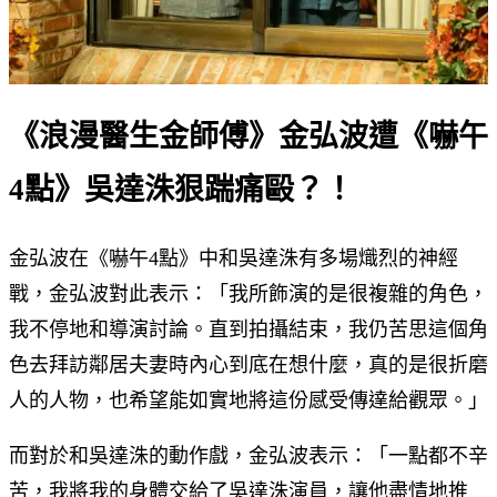
《浪漫醫生金師傅》金弘波遭《嚇午
4點》吳達洙狠踹痛毆？！
金弘波在《嚇午4點》中和吳達洙有多場熾烈的神經
戰，金弘波對此表示：「我所飾演的是很複雜的角色，
我不停地和導演討論。直到拍攝結束，我仍苦思這個角
色去拜訪鄰居夫妻時內心到底在想什麼，真的是很折磨
人的人物，也希望能如實地將這份感受傳達給觀眾。」
而對於和吳達洙的動作戲，金弘波表示：「一點都不辛
苦，我將我的身體交給了吳達洙演員，讓他盡情地推