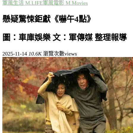
軍風生活 M.LIFE
軍風電影 M.Movies
懸疑驚悚鉅獻《嚇午4點》
圖：車庫娛樂 文：軍傳媒 整理報導
2025-11-14
10.6K
瀏覽次數views