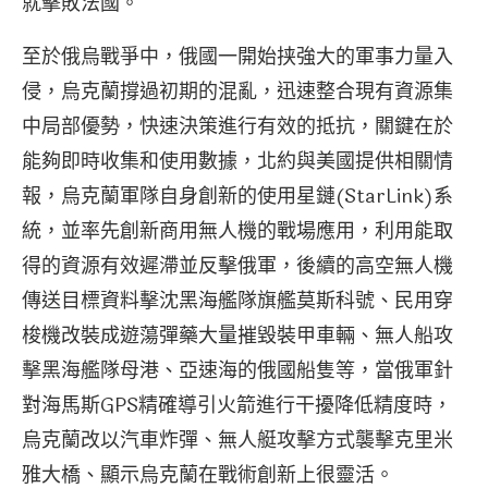
就擊敗法國。
至於俄烏戰爭中，俄國一開始挟強大的軍事力量入
侵，烏克蘭撐過初期的混亂，迅速整合現有資源集
中局部優勢，快速決策進行有效的抵抗，關鍵在於
能夠即時收集和使用數據，北約與美國提供相關情
報，烏克蘭軍隊自身創新的使用星鏈(StarLink)系
統，並率先創新商用無人機的戰場應用，利用能取
得的資源有效遲滯並反擊俄軍，後續的高空無人機
傳送目標資料擊沈黑海艦隊旗艦莫斯科號、民用穿
梭機改裝成遊蕩彈藥大量摧毀裝甲車輛、無人船攻
擊黑海艦隊母港、亞速海的俄國船隻等，當俄軍針
對海馬斯GPS精確導引火箭進行干擾降低精度時，
烏克蘭改以汽車炸彈、無人艇攻擊方式襲擊克里米
雅大橋、顯示烏克蘭在戰術創新上很靈活。