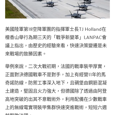
美國陸軍第18空降軍團的指揮軍士長TJ Holland在
檀香山舉行為期三天的「戰爭新變革」LANPAC會
議上指出，由歷史的經驗來看，快速決策變遷是未
來戰場的致勝因素。
舉例來說，二次大戰初期，法國的戰車裝甲厚實，
正面對決德國戰車不是對手，加上有經營11年的馬
奇諾防線，防禦工事深入地下，且碉堡由鋼筋混凝
土建造，堅固且火力強大，但德國除了透過由阿登
高地突破的出其不意戰術外，利用配備在少數戰車
上的無線電實現裝甲集群快速突進戰術，短短六週