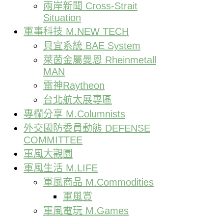
兩岸新聞 Cross-Strait
Situation
軍事科技 M.NEW TECH
貝宜系統 BAE System
萊茵金屬曼恩 Rheinmetall
MAN
雷神Raytheon
台北航太展專區
專欄分享 M.Columnists
外交國防委員動態 DEFENSE
COMMITTEE
軍風大觀園
軍風生活 M.LIFE
軍風商品 M.Commodities
軍風賞
軍風電玩 M.Games