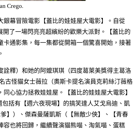
an Crego.
大銀幕冒險電影【蓋比的娃娃屋大電影】。自從
友們展開了一場閃亮亮超繽紛的歡樂大派對。【蓋比的
童卡通影集，每一集都從開箱一個驚喜開始，接著
。
度詮釋）和她的阿嬤琪琪（四度葛萊美獎得主葛洛
一名古怪貓女士薇拉（奧斯卡提名演員克莉絲汀薇格
，同心協力拯救娃娃屋。【蓋比的娃娃屋大電影】
還包括有【週六夜現場】的搞笑達人艾戈烏迪、凱
老爹】）、傑森曼薩凱斯（【無敵少俠】、【青春
陣容也將回歸，繼續聲演貓熊喵、淘氣喵、蛋糕