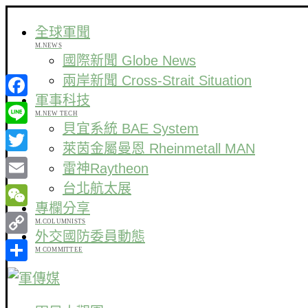
全球軍聞
M.NEWS
國際新聞 Globe News
兩岸新聞 Cross-Strait Situation
軍事科技
Facebook
M.NEW TECH
貝宜系統 BAE System
Line
萊茵金屬曼恩 Rheinmetall MAN
Twitter
雷神Raytheon
台北航太展
Email
專欄分享
WeChat
M.COLUMNISTS
外交國防委員動態
Copy
M COMMITTEE
Link
分
享