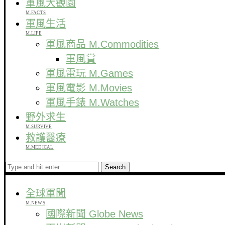
軍風大觀園
M.FACTS
軍風生活
M.LIFE
軍風商品 M.Commodities
軍風賞
軍風電玩 M.Games
軍風電影 M.Movies
軍風手錶 M.Watches
野外求生
M.SURVIVE
救護醫療
M.MEDICAL
Search
全球軍聞
M.NEWS
國際新聞 Globe News