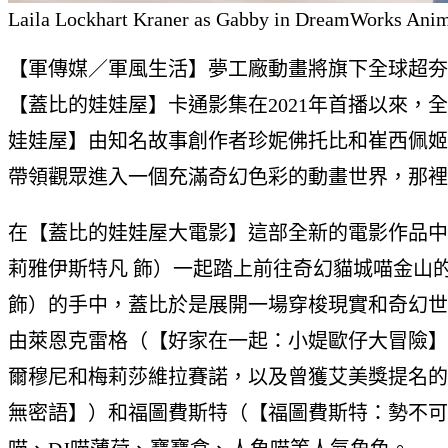
Laila Lockhart Kraner as Gabby in DreamWorks Anima
【軍傳媒／軍風生活】夢工廠動畫將旗下全球超夯
【蓋比的娃娃屋】卡通影集在2021年首播以來，全
娃娃屋】由知名故事創作者珍妮佛托比和崔西佩姬
帶領觀眾進入一個充滿奇幻色彩的動畫世界，那裡
在【蓋比的娃娃屋大電影】這部全新的電影作品中
莉雅伊斯特凡 飾）一起踏上前往奇幻貓城喵金山
飾）的手中，蓋比於是展開一場穿梭現實和奇幻世
由萊恩克雷格（【好家在一起：小媞歐仔大冒險】
爾穆尼和梅莉莎維拉賽諾，以及曾獲艾美獎提名的
無密語】）和福圖費斯特（【福圖費斯特：勢不可