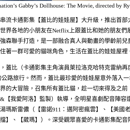
tion’s Gabby’s Dollhouse: The Movie, directed by Ry
串流卡通影集【蓋比的娃娃屋】大升級，推出首部
世界各地的小朋友在Netflix上跟蓋比和她的朋
強森聯手打造，是一部融合真人與動畫的學齡前兒
住著一群可愛的貓咪角色，生活在蓋比的娃娃屋裡
，蓋比（卡通影集主角演員萊拉洛克哈特克雷納再
的公路旅行。然而，蓋比最珍愛的娃娃屋意外落入
界的大冒險，召集所有蓋比貓，趁一切來得及之前
&【我愛阿洛】監製）執導，全明星喜劇配音陣容
湯瑪斯雷儂（【雷諾911：邁阿密瘋雲】、【美國
擋】、【葳瑪】）。深受觀眾喜愛的卡通影集配音