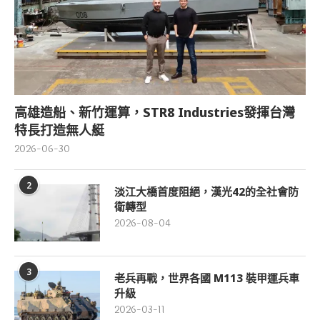
高雄造船、新竹運算，STR8 Industries發揮台灣
特長打造無人艇
2026-06-30
2
淡江大橋首度阻絕，漢光42的全社會防
衛轉型
2026-08-04
3
老兵再戰，世界各國 M113 裝甲運兵車
升級
2026-03-11