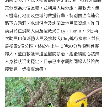
消防局表示，此次搜索範圍達6.3公頃，搶救人員將
其分割為六個區域，並利用人員分組、搜救犬、無
人機進行地面及空域的救援行動，特別關注高速公
路下方涵洞、水圳沿岸及詢問當地民眾資訊，昨日
動員15位消防人員及搜救犬Clay、Henin，今日再
次動員10位消防人員及搜救犬Clay進行搜索，並反
覆搜索6個分區，終於在上午10時20分許順利尋獲
婦人，並由救護車送至醫院診治，經後續關心該婦
人身體狀況尚穩定，目前已由家屬陪同婦人於院內
接受進一步檢查治療。