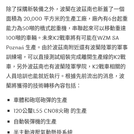
除了採購新裝備之外，波蘭在波茲南也新蓋了一個
面積為 20,000 平方米的生產工廠，廠內有6台起重
能力為50噸的橋式起重機，串聯起來可以移動重達
100噸的車輛。未來K2戰車將有可能在WZM SA
Poznań 生產。由於波茲南附近還有波蘭陸軍的軍事
訓練場，可以直接測試組裝完成離開生產線的K2戰
車，另外波茲南也有波蘭陸軍學院，K2戰車相關的
人員培訓也能就近執行。根據先前流出的消息，波
蘭將獲得的技術轉移內容包括：
車體和砲塔砲彈的生產
120公釐L55 CN08火砲 的生產
自動裝彈機的生產
半主動液壓氣動懸掛系統