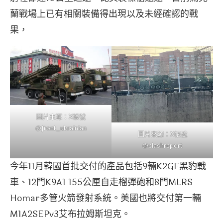
蘭戰場上已有相關裝備得出現以及未經確認的戰
果，
圖片來源：X帳號
@front_ukrainian
圖片來源：X帳號
@clashreport
今年11月韓國首批交付的產品包括9輛K2GF黑豹戰
車、12門K9A1 155公厘自走榴彈砲和8門MLRS
Homar多管火箭發射系統。美國也將交付第一輛
M1A2SEPv3艾布拉姆斯坦克。