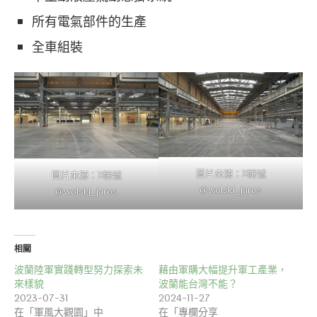
所有電氣部件的生產
全車組裝
圖片來源：X帳號
圖片來源：X帳號
@wolski_jaros
@wolski_jaros
相關
波蘭陸軍實踐轉型努力探索未
藉由軍購大幅提升軍工產業，
來樣貌
波蘭能台灣不能？
2023-07-31
2024-11-27
在「軍風大觀園」中
在「專欄分享