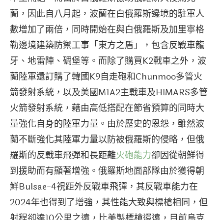
蘭，因此自八月起，波蘭在白俄羅斯邊境的駐軍人
數增加了兩倍，同時開始在與白俄羅斯及加里寧格
勒邊境建築防禦工事「東方之盾」，包含反戰車龍
牙、地雷陣、碉堡等。而除了購買K2戰車之外，波
蘭陸軍還訂購了韓國K9自走砲和Chunmoo多管火
箭發射系統，以及美國M1A2主戰車及HIMARS多管
火箭發射系統，藉由高低搭配在節省預算的同時大
量強化自身的陸軍力量。由於歷史的恩怨，雖然波
蘭不斷強化其陸軍力量以防被俄羅斯的侵略，但俄
羅斯的反戰車飛彈和長距離
火砲能力
卻因從朝鮮得
到援助而有顯著增強。俄羅斯地面部隊由於獲得朝
鮮Bulsae-4視距外反戰車飛彈，其反戰車能力在
2024年也得到了增強，其性能大致與標槍相同，但
射程卻達10公里之遠，比美製標槍還遠，目前烏克