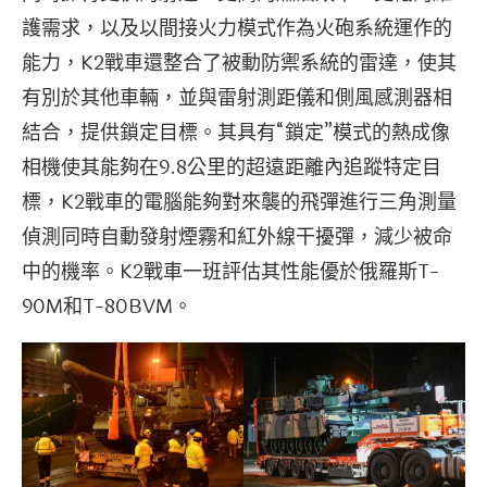
護需求，以及以間接火力模式作為火砲系統運作的
能力，K2戰車還整合了被動防禦系統的雷達，使其
有別於其他車輛，並與雷射測距儀和側風感測器相
結合，提供鎖定目標。其具有“鎖定”模式的熱成像
相機使其能夠在9.8公里的超遠距離內追蹤特定目
標，K2戰車的電腦能夠對來襲的飛彈進行三角測量
偵測同時自動發射煙霧和紅外線干擾彈，減少被命
中的機率。K2戰車一班評估其性能優於俄羅斯T-
90M和T-80BVM。