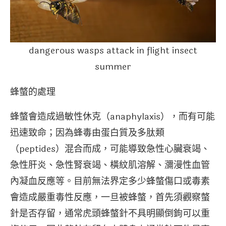
dangerous wasps attack in flight insect
summer
蜂螫的處理
蜂螫會造成過敏性休克（anaphylaxis），而有可能
迅速致命；因為蜂毒由蛋白質及多肽類
（peptides）混合而成，可能導致急性心臟衰竭、
急性肝炎、急性腎衰竭、橫紋肌溶解、瀰漫性血管
內凝血反應等。目前無法界定多少蜂螫傷口或毒素
會造成嚴重毒性反應，一旦被蜂螫，首先須觀察螫
針是否存留，通常虎頭蜂螫針不具明顯倒鉤可以重