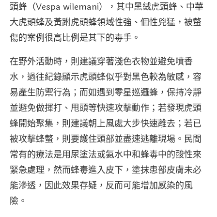
頭蜂（Vespa wilemani），其中黑絨虎頭蜂、中華
大虎頭蜂及黃跗虎頭蜂領域性強、個性兇猛，被螫
傷的案例很高比例是其下的毒手。
在野外活動時，則建議穿著淺色衣物並避免噴香
水，過往紀錄顯示虎頭蜂似乎對黑色較為敏感，容
易產生防禦行為；而如遇到零星巡邏蜂，保持冷靜
並避免做揮打、甩頭等快速攻擊動作；若發現虎頭
蜂開始聚集，則建議朝上風處大步快速離去；若已
被攻擊蜂螫，則要護住頭部並盡速逃離現場。民間
常有的療法是用尿塗法或氨水中和蜂毒中的酸性來
緊急處理，然而蜂毒進入皮下，塗抹患部皮膚未必
能滲透，因此效果存疑，反而可能增加感染的風
險。