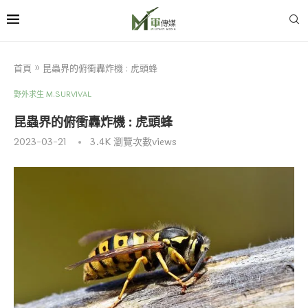
首頁
»
昆蟲界的俯衝轟炸機 : 虎頭蜂
野外求生 M.SURVIVAL
昆蟲界的俯衝轟炸機 : 虎頭蜂
2023-03-21
3.4K
瀏覽次數views