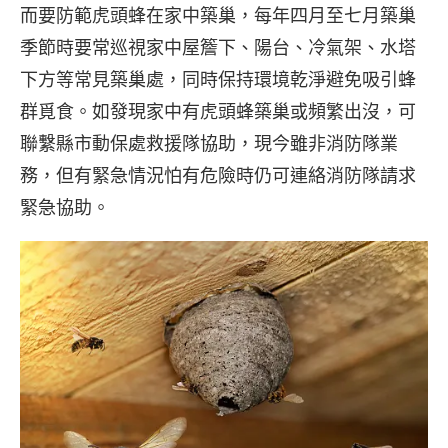
而要防範虎頭蜂在家中築巢，每年四月至七月築巢
季節時要常巡視家中屋簷下、陽台、冷氣架、水塔
下方等常見築巢處，同時保持環境乾淨避免吸引蜂
群覓食。如發現家中有虎頭蜂築巢或頻繁出沒，可
聯繫縣市動保處救援隊協助，現今雖非消防隊業
務，但有緊急情況怕有危險時仍可連絡消防隊請求
緊急協助。