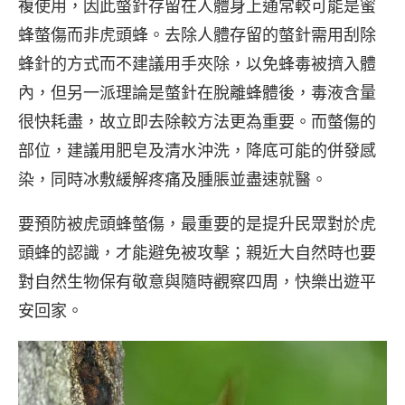
複使用，因此螫針存留在人體身上通常較可能是蜜
蜂螫傷而非虎頭蜂。去除人體存留的螫針需用刮除
蜂針的方式而不建議用手夾除，以免蜂毒被擠入體
內，但另一派理論是螫針在脫離蜂體後，毒液含量
很快耗盡，故立即去除較方法更為重要。而螫傷的
部位，建議用肥皂及清水沖洗，降底可能的併發感
染，同時冰敷緩解疼痛及腫脹並盡速就醫。
要預防被虎頭蜂螫傷，最重要的是提升民眾對於虎
頭蜂的認識，才能避免被攻擊；親近大自然時也要
對自然生物保有敬意與隨時觀察四周，快樂出遊平
安回家。